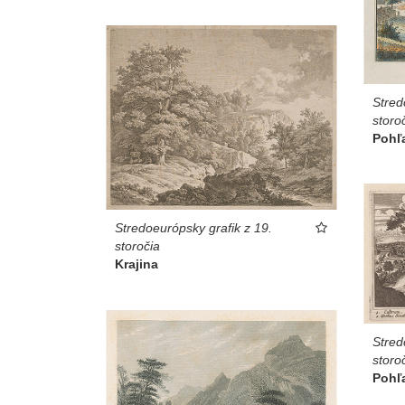
Stred
storo
Pohľ
Stredoeurópsky grafik z 19.
storočia
Krajina
Stred
storo
Pohľa