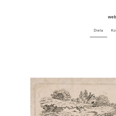
we
Diela
Ko