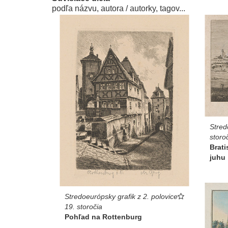
podľa názvu, autora / autorky, tagov...
Stred
storo
Brati
juhu
Stredoeurópsky grafik z 2. polovice
19. storočia
Pohľad na Rottenburg