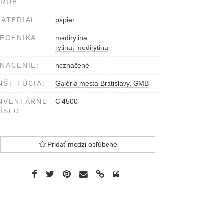
RUH:
ATERIÁL:
papier
ECHNIKA:
medirytina
rytina, medirytina
NAČENIE:
neznačené
NŠTITÚCIA:
Galéria mesta Bratislavy, GMB
NVENTÁRNE
C 4500
ÍSLO:
Pridať medzi obľúbené