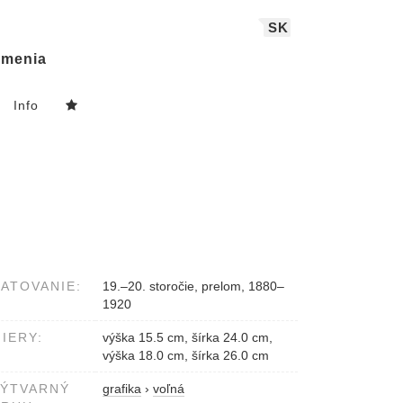
SK
menia
Info
ATOVANIE:
19.–20. storočie, prelom, 1880–
1920
IERY:
výška 15.5 cm, šírka 24.0 cm,
výška 18.0 cm, šírka 26.0 cm
VÝTVARNÝ
grafika
›
voľná