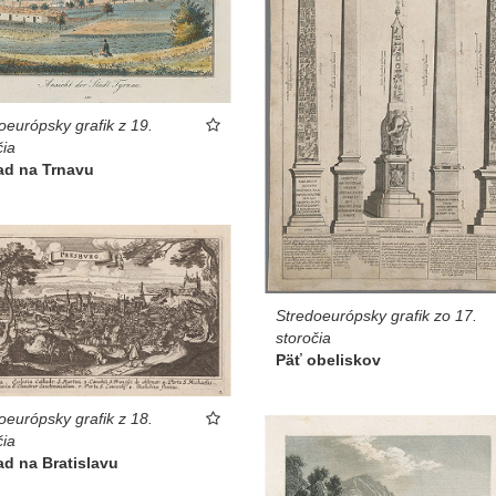
oeurópsky grafik z 19.
čia
ad na Trnavu
Stredoeurópsky grafik zo 17.
storočia
Päť obeliskov
oeurópsky grafik z 18.
čia
d na Bratislavu