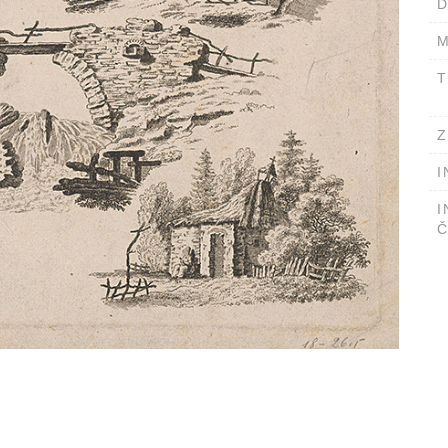
D
M
T
Z
I
I
Č