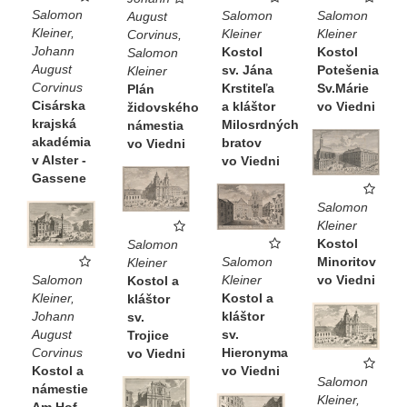
Salomon
Salomon
Salomon
August
Kleiner,
Kleiner
Kleiner
Corvinus,
Johann
Kostol
Kostol
Salomon
August
sv. Jána
Potešenia
Kleiner
Corvinus
Krstiteľa
Sv.Márie
Plán
Cisárska
a kláštor
vo Viedni
židovského
krajská
Milosrdných
námestia
akadémia
bratov
vo Viedni
v Alster -
vo Viedni
Gassene
Salomon
Kleiner
Kostol
Salomon
Salomon
Minoritov
Kleiner
Kleiner
vo Viedni
Salomon
Kostol a
Kostol a
Kleiner,
kláštor
kláštor
Johann
sv.
sv.
August
Trojice
Hieronyma
Corvinus
vo Viedni
vo Viedni
Kostol a
Salomon
námestie
Kleiner,
Am Hof