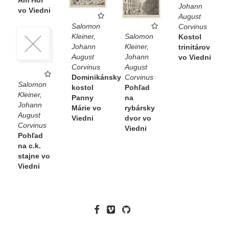
Johann
vo Viedni
August
Salomon
Corvinus
Salomon
Kleiner,
Kostol
Kleiner,
Johann
trinitárov
Johann
August
vo Viedni
August
Corvinus
Corvinus
Dominikánsky
Salomon
Pohľad
kostol
Kleiner,
na
Panny
Johann
rybársky
Márie vo
August
dvor vo
Viedni
Corvinus
Viedni
Pohľad
na c.k.
stajne vo
Viedni