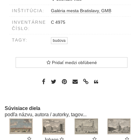
vľavo dole P.P.CLERICI REGULARES...
INŠTITÚCIA:
Galéria mesta Bratislavy, GMB
INVENTÁRNE
C 4975
ČÍSLO:
TAGY:
budova
Pridať medzi obľúbené
Súvisiace diela
podľa názvu, autora / autorky, tagov...
Johann