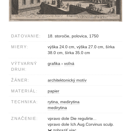
DATOVANIE:
18. storočie, polovica, 1750
MIERY:
výška 24.0 cm, výška 27.0 cm, šírka
38.0 cm, šírka 35.0 cm
VÝTVARNÝ
grafika
›
voľná
DRUH:
ŽÁNER:
architektonický motív
MATERIÁL:
papier
TECHNIKA:
rytina, medirytina
medirytina
ZNAČENIE:
vpravo dole Die regulirte...
vpravo dole Ich.Aug.Corvinus sculp.
vľavo dole Kleiner
zobraziť viac