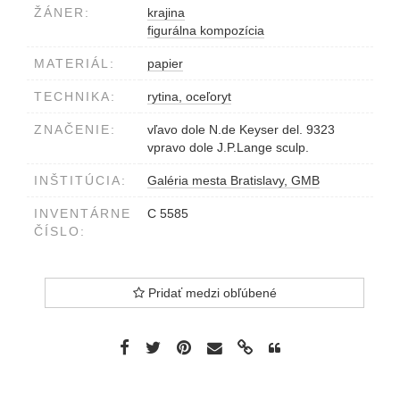
ŽÁNER:
krajina
figurálna kompozícia
MATERIÁL:
papier
TECHNIKA:
rytina, oceľoryt
ZNAČENIE:
vľavo dole N.de Keyser del. 9323
vpravo dole J.P.Lange sculp.
INŠTITÚCIA:
Galéria mesta Bratislavy, GMB
INVENTÁRNE
C 5585
ČÍSLO:
Pridať medzi obľúbené