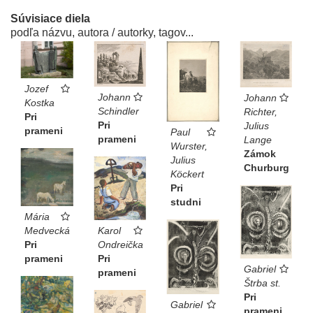
Súvisiace diela
podľa názvu, autora / autorky, tagov...
Jozef
Johann
Johann
Kostka
Schindler
Richter,
Pri
Pri
Julius
prameni
Paul
prameni
Lange
Wurster,
Zámok
Julius
Churburg
Köckert
Pri
studni
Mária
Karol
Medvecká
Ondreička
Pri
Pri
prameni
Gabriel
prameni
Štrba st.
Pri
Gabriel
prameni