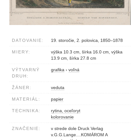
DATOVANIE:
19. storočie, 2. polovica, 1850–1878
MIERY:
výška 10.3 cm, šírka 16.0 cm, výška
13.9 cm, šírka 27.8 cm
VÝTVARNÝ
grafika
›
voľná
DRUH:
ŽÁNER:
veduta
MATERIÁL:
papier
TECHNIKA:
rytina, oceľoryt
kolorovanie
ZNAČENIE:
v strede dole Druck Verlag
v.G.G.Lange....KOMÁROM A