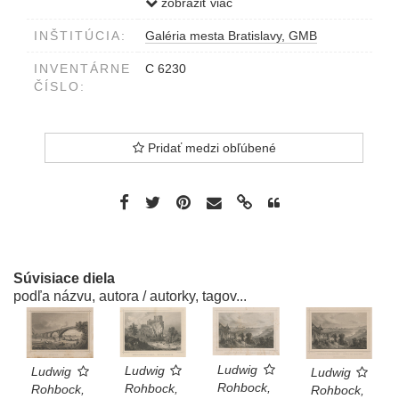
HOMOKHEGYROL KOMORN
zobraziť viac
VOM...Lauffer és Stolp.....
INŠTITÚCIA:
Galéria mesta Bratislavy, GMB
vpravo dole J.Riegel sculp.
vľavo dole L.Rohbock delt.
INVENTÁRNE
C 6230
ČÍSLO:
Pridať medzi obľúbené
Súvisiace diela
podľa názvu, autora / autorky, tagov...
Ludwig
Ludwig
Ludwig
Ludwig
Rohbock,
Rohbock,
Rohbock,
Rohbock,