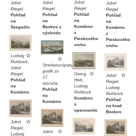
Jobst
Jobst
Jobst
Jobst
Riegel
Riegel
Riegel
Riegel
Pohľad
Pohľad
Pohľad
Pohľad
na
na
na
na
Komárno
Beckov z
Szegedin
Komárno
z
východu
z
Pieskového
Pieskového
vrchu
vrchu
Ludwig
Rohbock,
Stredoeurópsky
Jobst
grafik zo
Georg
Riegel
Jobst
17.
Hels,
Pohľad
Riegel,
storočia
Ludwig
na
Ludwig
Pohľad
Rohbock
Komárno
Rohbock
na
Komárno
Pohľad
Komárno
s
na hrad
opevnením
Beckov
Jobst
Riegel,
Jobst
Ludwig