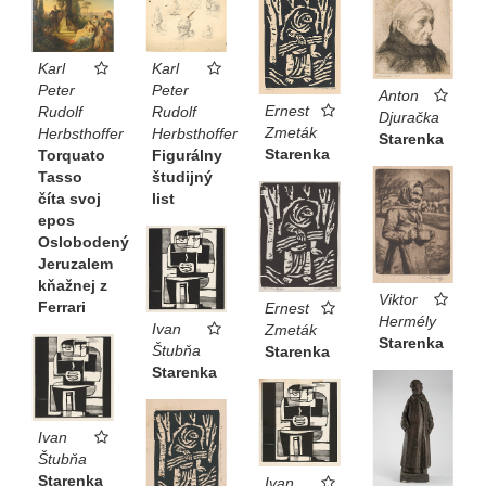
Karl
Karl
Peter
Peter
Anton
Ernest
Rudolf
Rudolf
Djuračka
Zmeták
Herbsthoffer
Herbsthoffer
Starenka
Starenka
Torquato
Figurálny
Tasso
študijný
číta svoj
list
epos
Oslobodený
Jeruzalem
kňažnej z
Viktor
Ferrari
Ernest
Hermély
Ivan
Zmeták
Starenka
Štubňa
Starenka
Starenka
Ivan
Štubňa
Starenka
Ivan