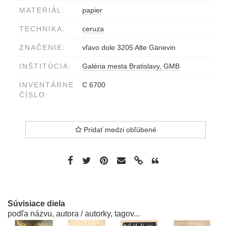
MATERIÁL:
papier
TECHNIKA:
ceruza
ZNAČENIE:
vľavo dole 3205 Alte Gänevin
INŠTITÚCIA:
Galéria mesta Bratislavy, GMB
INVENTÁRNE
C 6700
ČÍSLO:
Pridať medzi obľúbené
Súvisiace diela
podľa názvu, autora / autorky, tagov...