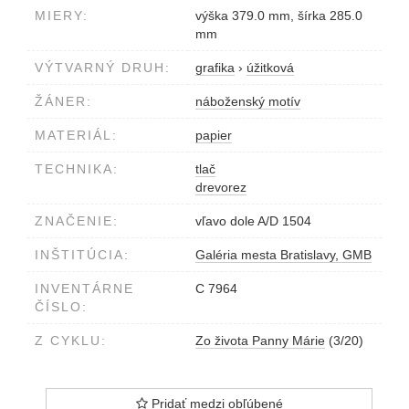
MIERY:
výška 379.0 mm, šírka 285.0
mm
VÝTVARNÝ DRUH:
grafika
›
úžitková
ŽÁNER:
náboženský motív
MATERIÁL:
papier
TECHNIKA:
tlač
drevorez
ZNAČENIE:
vľavo dole A/D 1504
INŠTITÚCIA:
Galéria mesta Bratislavy, GMB
INVENTÁRNE
C 7964
ČÍSLO:
Z CYKLU:
Zo života Panny Márie
(3/20)
Pridať medzi obľúbené