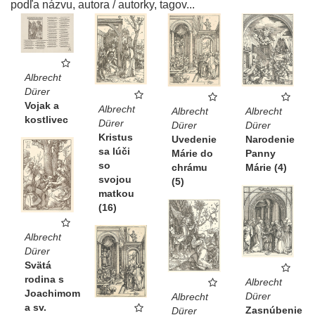
podľa názvu, autora / autorky, tagov...
Albrecht
Dürer
Vojak a
Albrecht
Albrecht
Albrecht
kostlivec
Dürer
Dürer
Dürer
Kristus
Uvedenie
Narodenie
sa lúči
Márie do
Panny
so
chrámu
Márie (4)
svojou
(5)
matkou
(16)
Albrecht
Dürer
Svätá
rodina s
Albrecht
Joachimom
Dürer
Albrecht
a sv.
Zasnúbenie
Dürer