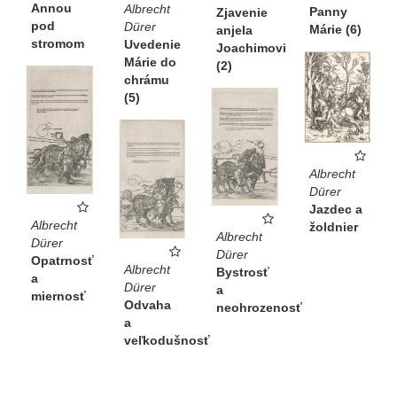
Annou
Albrecht
Panny
Zjavenie
pod
Dürer
Márie (6)
anjela
stromom
Uvedenie
Joachimovi
Márie do
(2)
chrámu
(5)
Albrecht
Dürer
Jazdec a
Albrecht
žoldnier
Albrecht
Dürer
Dürer
Opatrnosť
Albrecht
Bystrosť
a
Dürer
a
miernosť
Odvaha
neohrozenosť
a
veľkodušnosť