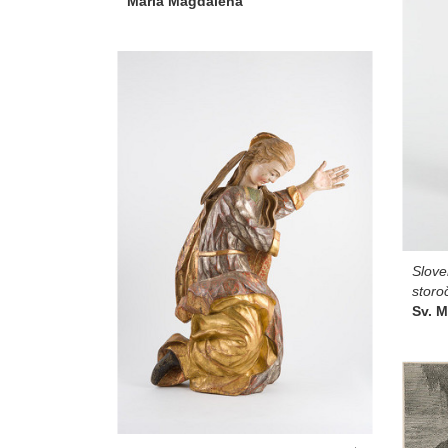
Mária Magdaléna
Slove
storo
Sv. 