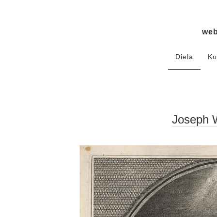
we
Diela
Ko
Joseph 