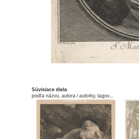
Súvisiace diela
podľa názvu, autora / autorky, tagov...