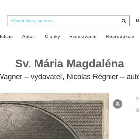
b
u
lekcie
Autori
Články
Vzdelávanie
Reprodukcie
Sv. Mária Magdaléna
Wagner
– vydavateľ,
Nicolas Régnier
– aut
D
M