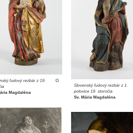
nský ľudový rezbár z 19.
Slovenský ľudový rezbár z 1.
čia
polovice 19. storočia
Mária Magdaléna
Sv. Mária Magdaléna