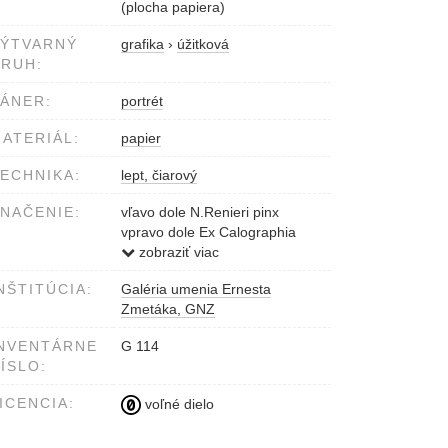
(plocha papiera)
VÝTVARNÝ
grafika
›
úžitková
RUH:
ÁNER:
portrét
ATERIÁL:
papier
ECHNIKA:
lept, čiarový
NAČENIE:
vľavo dole N.Renieri pinx
vpravo dole Ex Calographia
Jo:Wagner 1777
zobraziť viac
NŠTITÚCIA:
Galéria umenia Ernesta
Zmetáka, GNZ
NVENTÁRNE
G 114
ÍSLO:
ICENCIA:
voľné dielo