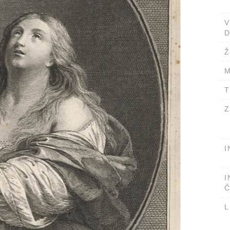
D
Ž
M
T
Z
I
I
Č
L