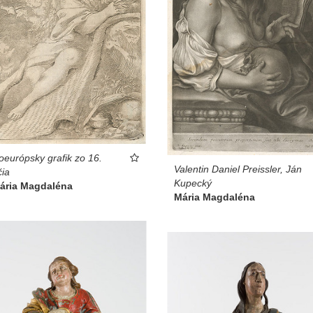
oeurópsky grafik zo 16.
Valentin Daniel Preissler, Ján
čia
Kupecký
Mária Magdaléna
Mária Magdaléna