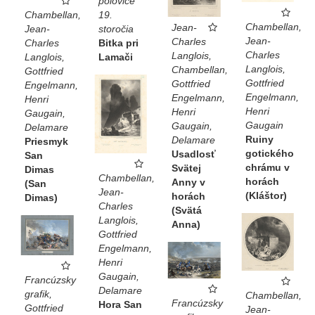
polovice
19.
Chambellan,
Chambellan,
Jean-
storočia
Jean-
Jean-
Charles
Bitka pri
Charles
Charles
Langlois,
Lamači
Langlois,
Langlois,
Chambellan,
Gottfried
Gottfried
Gottfried
Engelmann,
Engelmann,
Engelmann,
Henri
Henri
Henri
Gaugain,
Gaugain
Gaugain,
Delamare
Ruiny
Delamare
Priesmyk
gotického
Usadlosť
San
chrámu v
Svätej
Dimas
Chambellan,
horách
Anny v
(San
Jean-
(Kláštor)
horách
Dimas)
Charles
(Svätá
Langlois,
Anna)
Gottfried
Engelmann,
Henri
Gaugain,
Francúzsky
Delamare
grafik,
Chambellan,
Francúzsky
Hora San
Gottfried
Jean-