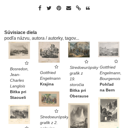
Súvisiace diela
podľa názvu, autora / autorky, tagov...
Gottfried
Stredoeurópsky
Bosredon,
Gottfried
Engelmann,
grafik z
Jean-
Engelmann
Bourgenois
19.
Charles
Krajina
Pohľad
storočia
Langlois
na Bern
Bitka pri
Bitka pri
Oberause
Staoueli
Stredoeurópsky
grafik z 2.