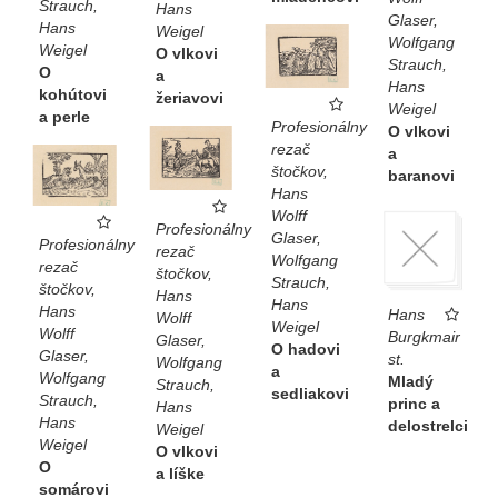
Strauch,
Hans
Glaser,
Hans
Weigel
Wolfgang
Weigel
O vlkovi
Strauch,
O
a
Hans
kohútovi
žeriavovi
Weigel
a perle
Profesionálny
O vlkovi
rezač
a
štočkov,
baranovi
Hans
Wolff
Profesionálny
Glaser,
Profesionálny
rezač
Wolfgang
rezač
štočkov,
Strauch,
štočkov,
Hans
Hans
Hans
Hans
Wolff
Weigel
Wolff
Burgkmair
Glaser,
O hadovi
Glaser,
st.
Wolfgang
a
Wolfgang
Mladý
Strauch,
sedliakovi
Strauch,
princ a
Hans
Hans
delostrelci
Weigel
Weigel
O vlkovi
O
a líške
somárovi