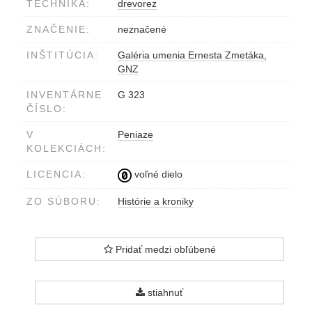
TECHNIKA:
drevorez
ZNAČENIE:
neznačené
INŠTITÚCIA:
Galéria umenia Ernesta Zmetáka,
GNZ
INVENTÁRNE
G 323
ČÍSLO:
V
Peniaze
KOLEKCIÁCH:
LICENCIA:
voľné dielo
ZO SÚBORU:
Histórie a kroniky
Pridať medzi obľúbené
stiahnuť