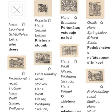
Hans
Kopista,
Brosamer
Grafik,
Hans
Hans
Fortunátus
Hans
Leonhard
Sebald
vstupuje
Springinklee,
Schäuffelein
Beham
na loď
Erhard
Lot a
Kristus a
Schön
jeho
stotník
Podobenstvo
dcery
o
neľútostnom
Hans
dlžníkovi
Wolff
Glaser,
Profesionálny
Wolfgang
Profesionálny
rezač
Strauch,
rezač
štočkov,
Hans
štočkov,
Hans
Weigel
Profesionálny
Hans
Wolff
O
rezač
Wolff
Glaser,
záletnici
štočkov,
Glaser,
Wolfgang
a
Hans
Wolfgang
Strauch,
mládencovi
Wolff