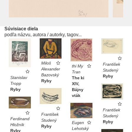
Súvisiace diela
podľa názvu, autora / autorky, tagov...
Miloš
František
thi My
Alexander
Studený
Tran
Bazovský
Ryby
Stanislav
The ki
Ryby
Tropp
XIV,
Ryby
Bájny
vták
František
František
Studený
Ferdinand
Studený
Ryby
Eugen
Hložník
Ryby
Lehotský
Ryby