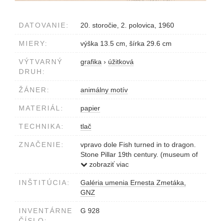
DATOVANIE:
20. storočie, 2. polovica, 1960
MIERY:
výška 13.5 cm, šírka 29.6 cm
VÝTVARNÝ
grafika
›
úžitková
DRUH:
ŽÁNER:
animálny motív
MATERIÁL:
papier
TECHNIKA:
tlač
ZNAČENIE:
vpravo dole Fish turned in to dragon.
Stone Pillar 19th century. (museum of
history hanoi)
zobraziť viac
vľavo dole 40
INŠTITÚCIA:
Galéria umenia Ernesta Zmetáka,
GNZ
INVENTÁRNE
G 928
ČÍSLO: