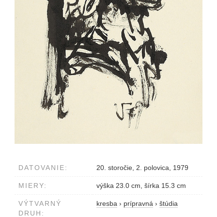
DATOVANIE:
20. storočie, 2. polovica, 1979
MIERY:
výška 23.0 cm, šírka 15.3 cm
VÝTVARNÝ
kresba
›
prípravná
›
štúdia
DRUH: