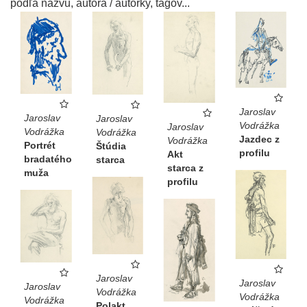
podľa názvu, autora / autorky, tagov...
Jaroslav
Jaroslav
Jaroslav
Vodrážka
Jaroslav
Vodrážka
Vodrážka
Jazdec z
Vodrážka
Portrét
Štúdia
profilu
Akt
bradatého
starca
starca z
muža
profilu
Jaroslav
Jaroslav
Jaroslav
Vodrážka
Vodrážka
Vodrážka
Polakt