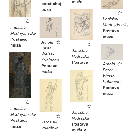
muža
patetickej
póze
Ladislav
Mednyánszky
Ladislav
Postava
Mednyánszky
muža
Postava
Arnold
muža
Peter
Jaroslav
Weisz-
Vodrážka
Kubínčan
Postava
Arnold
Postava
Peter
muža
Weisz-
Kubínčan
Postava
muža
Ladislav
Jaroslav
Mednyánszky
Vodrážka
Postava
Jaroslav
Postava
muža
Vodrážka
muža v