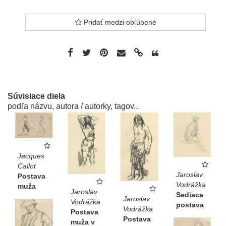
Pridať medzi obľúbené
Súvisiace diela
podľa názvu, autora / autorky, tagov...
Jacques
Callot
Jaroslav
Postava
Vodrážka
muža
Jaroslav
Sediaca
Jaroslav
Vodrážka
postava
Vodrážka
Postava
Postava
muža v