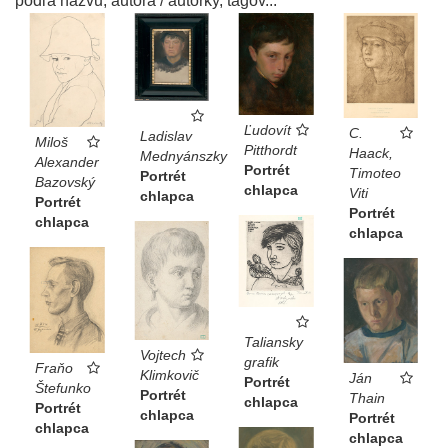
podľa názvu, autora / autorky, tagov...
Ľudovít
C.
Ladislav
Miloš
Pitthordt
Haack,
Mednyánszky
Alexander
Portrét
Timoteo
Portrét
Bazovský
chlapca
Viti
chlapca
Portrét
Portrét
chlapca
chlapca
Taliansky
Vojtech
grafik
Fraňo
Klimkovič
Ján
Portrét
Štefunko
Portrét
Thain
chlapca
Portrét
chlapca
Portrét
chlapca
chlapca