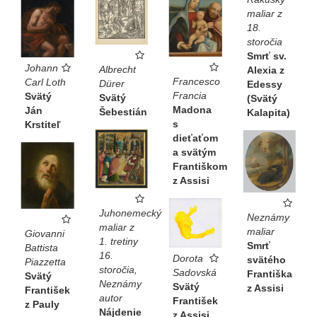
maliar z
18.
storočia
Smrť sv.
Johann
Albrecht
Alexia z
Francesco
Carl Loth
Dürer
Edessy
Francia
Svätý
Svätý
(Svätý
Madona
Ján
Šebestián
Kalapita)
s
Krstiteľ
dieťaťom
a svätým
Františkom
z Assisi
Juhonemecký
Neznámy
maliar z
maliar
Giovanni
1. tretiny
Smrť
Battista
16.
Dorota
svätého
Piazzetta
storočia,
Sadovská
Františka
Svätý
Neznámy
Svätý
z Assisi
František
autor
František
z Pauly
Nájdenie
z Assisi