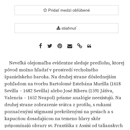
Pridať medzi obľúbené
stiahnuť
Neveľká olejomaľba evidentne sleduje predlohu, ktorej
pôvod možno hľadať v prostredí vrcholného
španielskeho baroka. Na druhej strane dôslednejším
pohľadom na tvorbu Bartolomé Estebána Murilla (1618
Sevilla – 1682 Sevilla) alebo José Riberu (1591 Játiva,
Valencia – 1652 Neapol) priame analógie neexistujú. Na
druhej strane zobrazenie svätca z proﬁlu, s rukami
poznačenými stigmami prekríženými na prsiach a s
kapucňou dosadajúcou na temeno hlavy skôr
pripomínajú obrazy sv. Františka z Assisi od talianskych