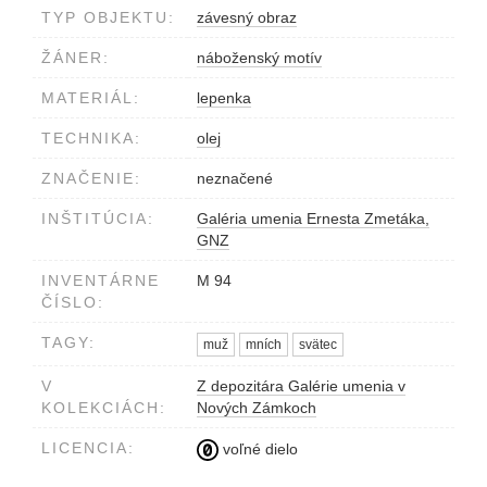
TYP OBJEKTU:
závesný obraz
ŽÁNER:
náboženský motív
MATERIÁL:
lepenka
TECHNIKA:
olej
ZNAČENIE:
neznačené
INŠTITÚCIA:
Galéria umenia Ernesta Zmetáka,
GNZ
INVENTÁRNE
M 94
ČÍSLO:
TAGY:
muž
mních
svätec
V
Z depozitára Galérie umenia v
KOLEKCIÁCH:
Nových Zámkoch
LICENCIA:
voľné dielo