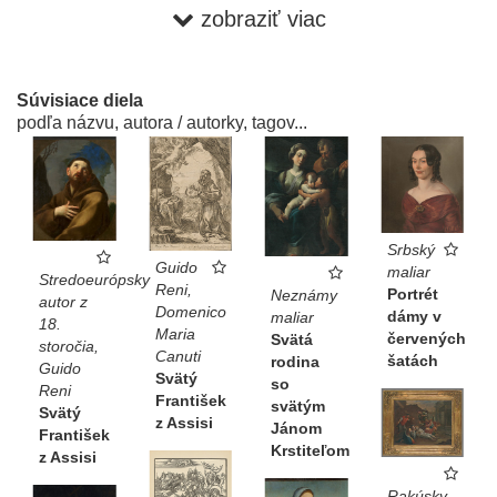
maliarov Guercina (vlastným menom Giovanni Francesco
zobraziť viac
Barbieri; 1591 Cento, Emilia-Romagna – 1666 Bologna),
Guida Reniho (1575 Bologna – 1642 Bologna) alebo
Lodovica Cardiho, zvaného il Cigoli (1559 Cigoli di San
Súvisiace diela
Miniato, Toskánsko – 1613 Rím). Za zmienku stojí
podľa názvu, autora / autorky, tagov...
poznámka, že na španielskom trhu s umením sa objavujú
kompozície z 18. a 19. storočia, podobné tej v zbierke
Ernesta Zmetáka a Danice Zmetákovej.
Martin Šugár ● Z depozitára
Srbský
Guido
maliar
Stredoeurópsky
Reni,
Portrét
Neznámy
autor z
Domenico
dámy v
maliar
18.
Maria
červených
Svätá
storočia,
Canuti
šatách
rodina
Guido
Svätý
so
Reni
František
svätým
Svätý
z Assisi
Jánom
František
Krstiteľom
z Assisi
Rakúsky