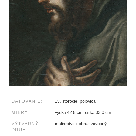
DATOVANIE:
19. storočie, polovica
MIERY:
výška 42.5 cm, šírka 33.0 cm
VÝTVARNÝ
maliarstvo
›
obraz závesný
DRUH: