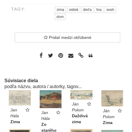
TAGY:
zima
vidiek
dieťa
hra
sneh
dom
Pridať medzi obľúbené
Súvisiace diela
podľa názvu, autora / autorky, tagov...
Ján
Jan
Polom
Ján
Jan
Hála
Daždivá
Polom
Hála
Zima
zima
Zima
Zo
starého