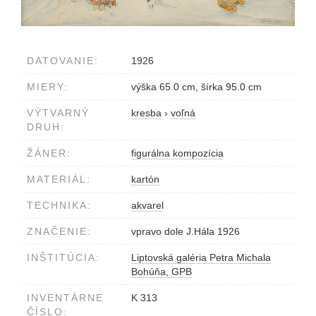
DATOVANIE:
1926
MIERY:
výška 65.0 cm, šírka 95.0 cm
VÝTVARNÝ
kresba
›
voľná
DRUH:
ŽÁNER:
figurálna kompozícia
MATERIÁL:
kartón
TECHNIKA:
akvarel
ZNAČENIE:
vpravo dole J.Hála 1926
INŠTITÚCIA:
Liptovská galéria Petra Michala
Bohúňa, GPB
INVENTÁRNE
K 313
ČÍSLO: