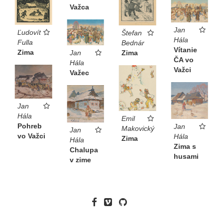
Važca
Jan
Ľudovít
Štefan
Hála
Fulla
Bednár
Vítanie
Zima
Jan
Zima
ČA vo
Hála
Važci
Važec
Jan
Hála
Emil
Pohreb
Jan
Makovický
Jan
vo Važci
Hála
Zima
Hála
Zima s
Chalupa
husami
v zime