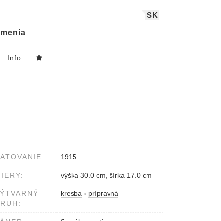
SK
menia
Info
ATOVANIE:
1915
IERY:
výška 30.0 cm, šírka 17.0 cm
VÝTVARNÝ
kresba
›
prípravná
RUH: