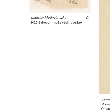
Ladislav Mednyánszky
Náčrt dvoch mužských postáv
Slove
storo
Štúd