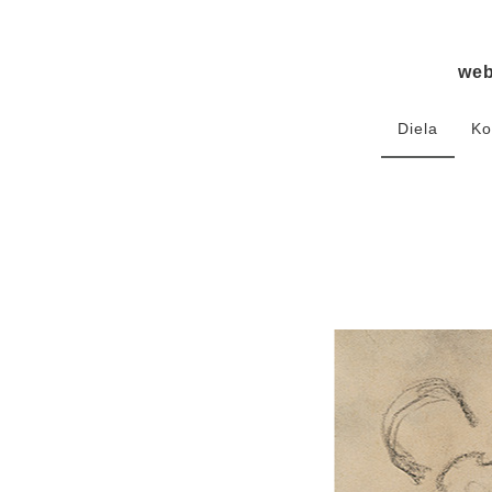
we
Diela
Ko