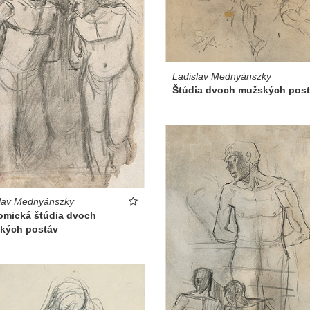
Ladislav Mednyánszky
Štúdia dvoch mužských pos
lav Mednyánszky
omická štúdia dvoch
kých postáv