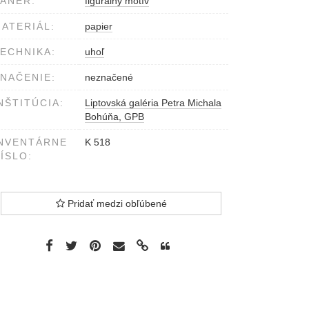
ÁNER:
figurálny motív
ATERIÁL:
papier
ECHNIKA:
uhoľ
NAČENIE:
neznačené
NŠTITÚCIA:
Liptovská galéria Petra Michala
Bohúňa, GPB
NVENTÁRNE
K 518
ÍSLO:
Pridať medzi obľúbené