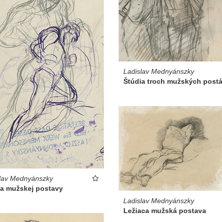
Ladislav Mednyánszky
Štúdia troch mužských post
lav Mednyánszky
ia mužskej postavy
Ladislav Mednyánszky
Ležiaca mužská postava