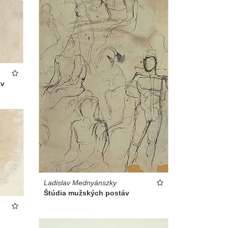
áv
Ladislav Mednyánszky
Štúdia mužských postáv