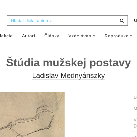
b
u
lekcie
Autori
Články
Vzdelávanie
Reprodukcie
Štúdia mužskej postavy
Ladislav Mednyánszky
D
M
D