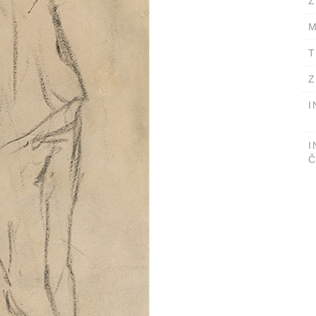
Ž
M
T
Z
I
I
Č