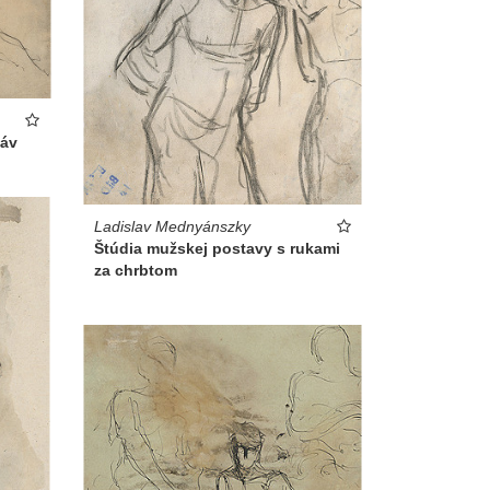
táv
Ladislav Mednyánszky
Štúdia mužskej postavy s rukami
za chrbtom