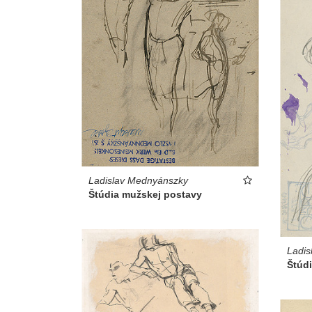
Ladislav Mednyánszky
Štúdia mužskej postavy
Ladis
Štúd