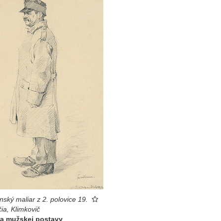
nský maliar z 2. polovice 19.
čia, Klimkovič
ia mužskej postavy