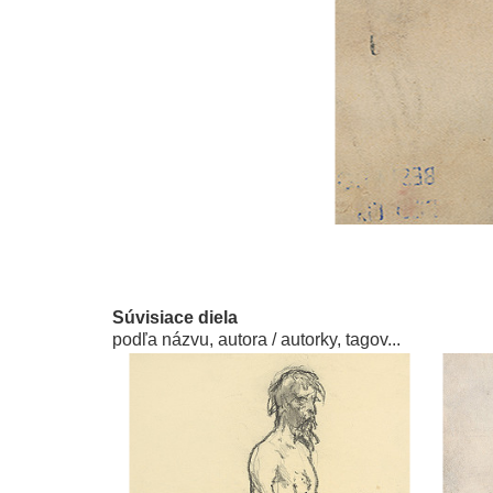
Súvisiace diela
podľa názvu, autora / autorky, tagov...