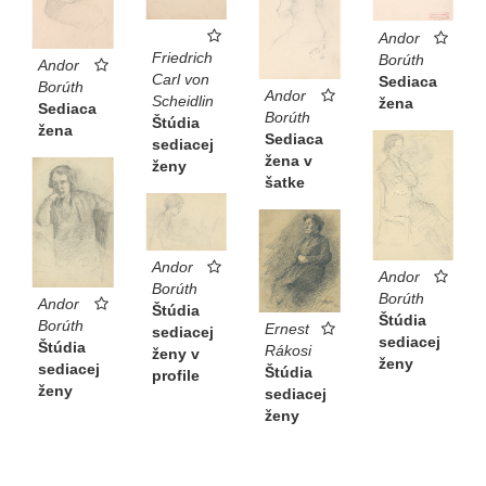
Andor
Friedrich
Borúth
Andor
Carl von
Sediaca
Borúth
Andor
Scheidlin
žena
Sediaca
Borúth
Štúdia
žena
Sediaca
sediacej
žena v
ženy
šatke
Andor
Andor
Borúth
Borúth
Andor
Štúdia
Štúdia
Borúth
Ernest
sediacej
sediacej
Štúdia
Rákosi
ženy v
ženy
sediacej
Štúdia
profile
ženy
sediacej
ženy