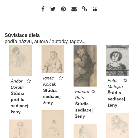
Súvisiace diela
podľa názvu, autora / autorky, tagov...
Ignác
Peter
Andor
Kolčák
Matejka
Borúth
Štúdia
Eduard
Štúdia
Štúdia
sediacej
Putra
sediacej
profilu
ženy
Štúdia
ženy
sediacej
sediacej
ženy
ženy