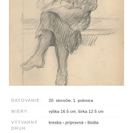
DATOVANIE:
20. storočie, 1. polovica
MIERY:
výška 16.5 cm, šírka 12.5 cm
VÝTVARNÝ
kresba
›
prípravná
›
štúdia
DRUH: