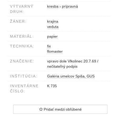
VÝTVARNÝ
kresba
›
prípravná
DRUH:
ŽÁNER:
krajina
veduta
MATERIÁL:
papier
TECHNIKA:
fix
flomaster
ZNAČENIE:
vpravo dole Vlkolinec 20.7.69 /
nečitateľný podpis
INŠTITÚCIA:
Galéria umelcov Spiša, GUS
INVENTÁRNE
K 735
ČÍSLO:
Pridať medzi obľúbené