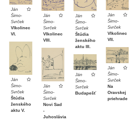
Ján
Ján
Šimo-
Ján
Ján
Šimo-
Svrček
Šimo-
Šimo-
Svrček
Vlkolinec
Svrček
Svrček
Vlkolinec
VI.
Vlkolinec
Štúdia
VII.
VIII.
ženského
aktu III.
Ján
Šimo-
Ján
Ján
Svrček
Šimo-
Šimo-
Ján
Na
Svrček
Svrček
Šimo-
Oravskej
Budapešť
Štúdia
Svrček
priehrade
ženského
Novi Sad
aktu V.
-
Juhoslávia