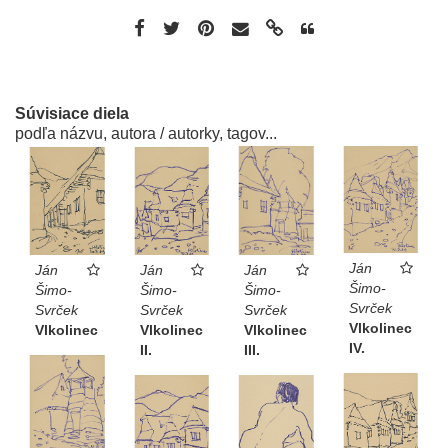
Súvisiace diela
podľa názvu, autora / autorky, tagov...
Ján
Ján
Ján
Ján
Šimo-
Šimo-
Šimo-
Šimo-
Svrček
Svrček
Svrček
Svrček
Vlkolinec
Vlkolinec
Vlkolinec
Vlkolinec
IV.
II.
III.