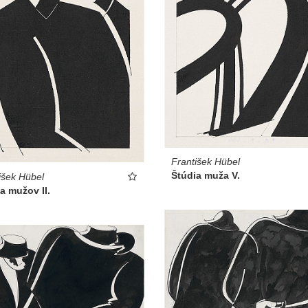
František Hübel
Štúdia muža V.
išek Hübel
a mužov II.