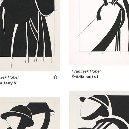
František Hübel
Štúdia muža I.
išek Hübel
a ženy V.