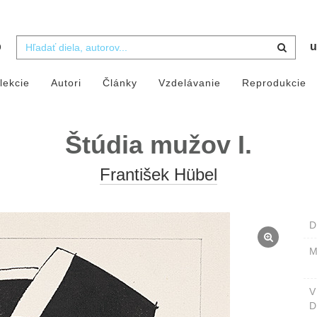
b
u
lekcie
Autori
Články
Vzdelávanie
Reprodukcie
Štúdia mužov I.
František Hübel
D
M
D