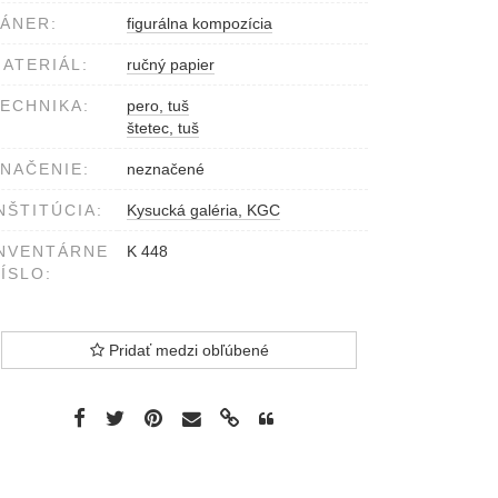
ÁNER:
figurálna kompozícia
ATERIÁL:
ručný papier
ECHNIKA:
pero, tuš
štetec, tuš
NAČENIE:
neznačené
NŠTITÚCIA:
Kysucká galéria, KGC
NVENTÁRNE
K 448
ÍSLO:
Pridať medzi obľúbené