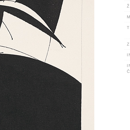
Ž
M
T
Z
I
I
Č