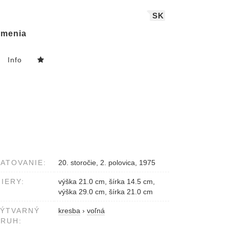
SK
menia
Info
ATOVANIE:
20. storočie, 2. polovica, 1975
IERY:
výška 21.0 cm, šírka 14.5 cm,
výška 29.0 cm, šírka 21.0 cm
VÝTVARNÝ
kresba
›
voľná
RUH: