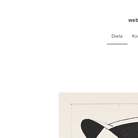
we
Diela
Ko