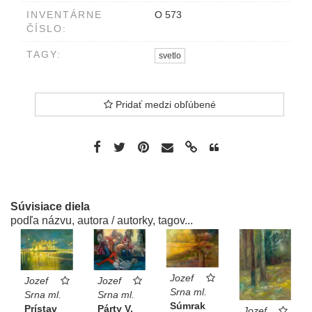
INVENTÁRNE
O 573
ČÍSLO:
TAGY:
svetlo
Pridať medzi obľúbené
Súvisiace diela
podľa názvu, autora / autorky, tagov...
Jozef
Jozef
Jozef
Srna ml.
Srna ml.
Srna ml.
Súmrak
Prístav
Párty V.
Jozef