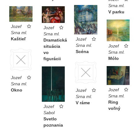
Srna ml.
V parku
Jozef
Jozef
Srna ml.
Srna ml.
Kaštieľ
Jozef
Dramatická
Srna ml.
Jozef
situácia
Scéna
Srna ml.
vo
Mólo
figurácii
Jozef
Srna ml.
Jozef
Okno
Jozef
Srna ml.
Srna ml.
Ring
V ráme
Jozef
voľný
Sabol
Svetlo
poznania