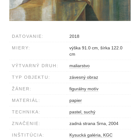
DATOVANIE:
2018
MIERY:
výška 91.0 cm, šírka 122.0
cm
VÝTVARNÝ DRUH:
maliarstvo
TYP OBJEKTU:
závesný obraz
ŽÁNER:
figurálny motív
MATERIÁL:
papier
TECHNIKA:
pastel, suchý
ZNAČENIE:
zadná strana Srna, 2004
INŠTITÚCIA:
Kysucká galéria, KGC