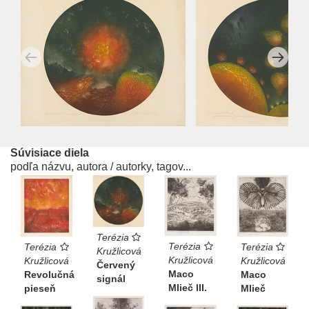
Súvisiace diela
podľa názvu, autora / autorky, tagov...
Terézia
Terézia
Terézia
Terézia
Kružlicová
Kružlicová
Kružlicová
Kružlicová
Červený
Maco
Revolučná
Maco
signál
Mlieč III.
pieseň
Mlieč