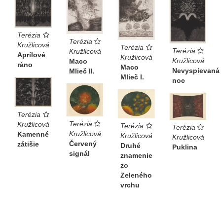
Terézia
Terézia
Kružlicová
Terézia
Terézia
Kružlicová
Aprílové
Kružlicová
Kružlicová
Maco
ráno
Maco
Nevyspievaná
Mlieč II.
Mlieč I.
noc
Terézia
Terézia
Kružlicová
Terézia
Terézia
Kružlicová
Kamenné
Kružlicová
Kružlicová
Červený
zátišie
Druhé
Puklina
signál
znamenie
zo
Zeleného
vrchu