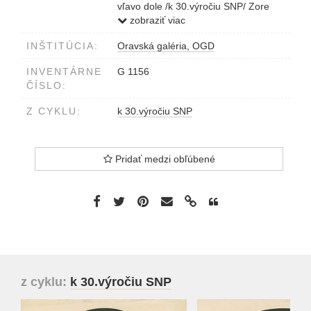
vľavo dole /k 30.výročiu SNP/ Zore
II'Červený signál'4/6
zobraziť viac
INŠTITÚCIA:
Oravská galéria, OGD
INVENTÁRNE
G 1156
ČÍSLO:
Z CYKLU:
k 30.výročiu SNP
Pridať medzi obľúbené
z cyklu:
k 30.výročiu SNP