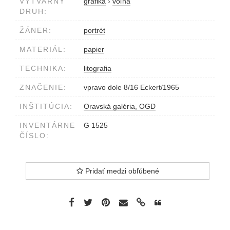
VÝTVARNÝ
grafika
›
voľná
DRUH:
ŽÁNER:
portrét
MATERIÁL:
papier
TECHNIKA:
litografia
ZNAČENIE:
vpravo dole 8/16 Eckert/1965
INŠTITÚCIA:
Oravská galéria, OGD
INVENTÁRNE
G 1525
ČÍSLO:
Pridať medzi obľúbené