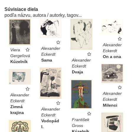
Súvisiace diela
podľa názvu, autora / autorky, tagov...
Alexander
Alexander
Viera
Eckerdt
Eckerdt
Gergeľová
On a ona
Sama
Alexander
Kúzelník
Eckerdt
Dvaja
Alexander
Alexander
Eckerdt
Eckerdt
Milenci
Zimná
Alexander
krajina
Eckerdt
František
Vodopád
Gross
I.
Kúzelník