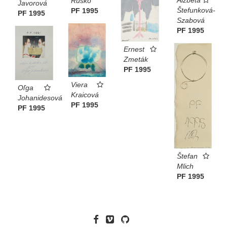
Rusko
Javorová
Štefunková-
PF 1995
PF 1995
Szabová
PF 1995
Ernest
Zmeták
PF 1995
Viera
Oľga
Kraicová
Johanidesová
PF 1995
PF 1995
Štefan
Mlich
PF 1995