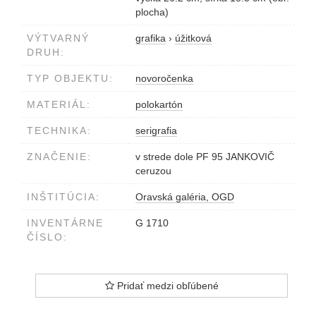
plocha)
VÝTVARNÝ
grafika
›
úžitková
DRUH:
TYP OBJEKTU:
novoročenka
MATERIÁL:
polokartón
TECHNIKA:
serigrafia
ZNAČENIE:
v strede dole PF 95 JANKOVIČ
ceruzou
INŠTITÚCIA:
Oravská galéria, OGD
INVENTÁRNE
G 1710
ČÍSLO:
Pridať medzi obľúbené