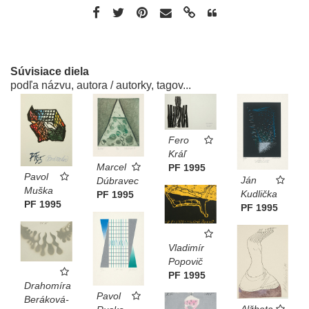
Súvisiace diela
podľa názvu, autora / autorky, tagov...
Fero
Kráľ
Marcel
PF 1995
Pavol
Ján
Dúbravec
Muška
Kudlička
PF 1995
PF 1995
PF 1995
Vladimír
Popovič
PF 1995
Drahomíra
Pavol
Beráková-
Alžbeta