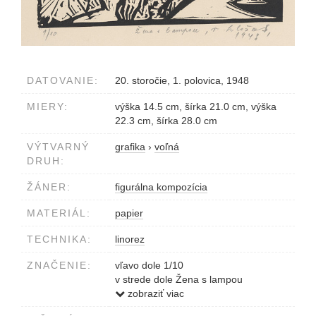
DATOVANIE:
20. storočie, 1. polovica, 1948
MIERY:
výška 14.5 cm, šírka 21.0 cm, výška
22.3 cm, šírka 28.0 cm
VÝTVARNÝ
grafika
›
voľná
DRUH:
ŽÁNER:
figurálna kompozícia
MATERIÁL:
papier
TECHNIKA:
linorez
ZNAČENIE:
vľavo dole 1/10
v strede dole Žena s lampou
vpravo dole V.Hložník / 1948
zobraziť viac