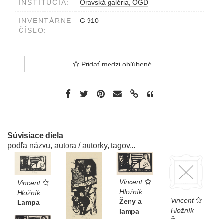
INŠTITÚCIA:
Oravská galéria, OGD
INVENTÁRNE
G 910
ČÍSLO:
Pridať medzi obľúbené
Súvisiace diela
podľa názvu, autora / autorky, tagov...
Vincent
Vincent
Hložník
Hložník
Vincent
Ženy a
Lampa
Hložník
lampa