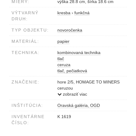
MIERY:
výška 28.8 cm, šírka 18.6 cm
VÝTVARNÝ
kresba
›
funkčná
DRUH:
TYP OBJEKTU:
novoročenka
MATERIÁL:
papier
TECHNIKA:
kombinovaná technika
tlač
ceruza
tlač, pečiatková
ZNAČENIE:
hore 2/5, HOMAGE TO MINERS
ceruzou
vľavo P.F. 2008
zobraziť viac
dole MMVIII FÓR OG DIRECTOR
INŠTITÚCIA:
Oravská galéria, OGD
vpravo hore 16.12-007 (dátumová
pečiatka)
INVENTÁRNE
K 1619
ČÍSLO: