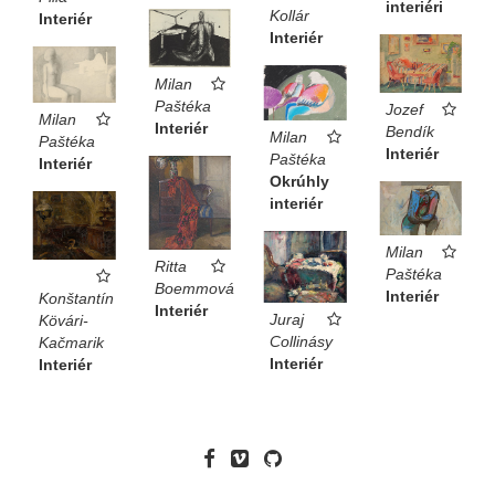
interiéri
Kollár
Interiér
Interiér
Milan
Paštéka
Jozef
Milan
Interiér
Bendík
Milan
Paštéka
Interiér
Paštéka
Interiér
Okrúhly
interiér
Milan
Ritta
Paštéka
Boemmová
Interiér
Konštantín
Interiér
Juraj
Kövári-
Collinásy
Kačmarik
Interiér
Interiér