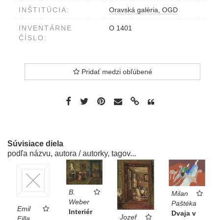
INŠTITÚCIA:
Oravská galéria, OGD
INVENTÁRNE
O 1401
ČÍSLO:
Pridať medzi obľúbené
Súvisiace diela
podľa názvu, autora / autorky, tagov...
B.
Milan
Weber
Paštéka
Emil
Interiér
Dvaja v
Jozef
Filla