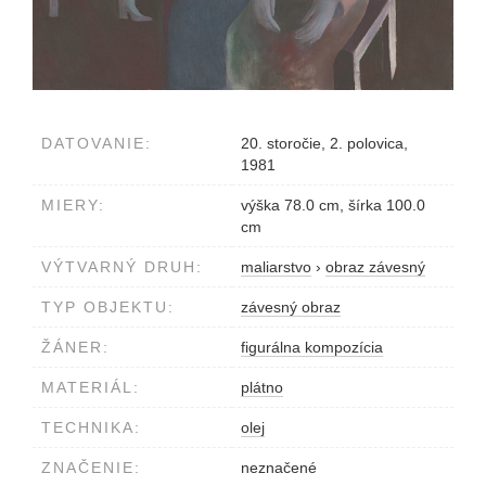
DATOVANIE:
20. storočie, 2. polovica,
1981
MIERY:
výška 78.0 cm, šírka 100.0
cm
VÝTVARNÝ DRUH:
maliarstvo
›
obraz závesný
TYP OBJEKTU:
závesný obraz
ŽÁNER:
figurálna kompozícia
MATERIÁL:
plátno
TECHNIKA:
olej
ZNAČENIE:
neznačené