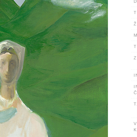
D
T
Ž
M
T
Z
I
I
Č
T
V
K