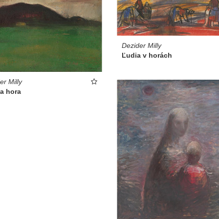
Dezider Milly
Ľudia v horách
er Milly
a hora