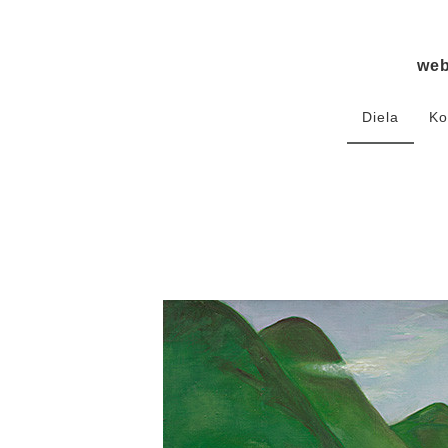
we
Diela
Ko