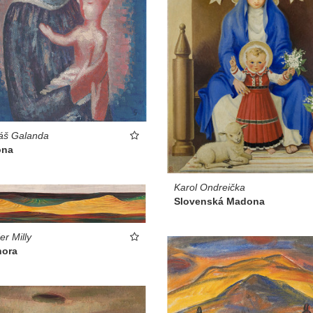
áš Galanda
ona
Karol Ondreička
Slovenská Madona
er Milly
hora