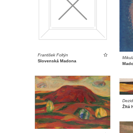
František Foltýn
Mikul
Slovenská Madona
Mad
Dezid
Žltá 