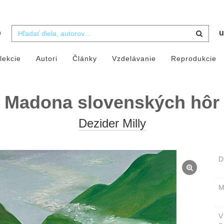
b
u
lekcie
Autori
Články
Vzdelávanie
Reprodukcie
Madona slovenských hôr
Dezider Milly
D
M