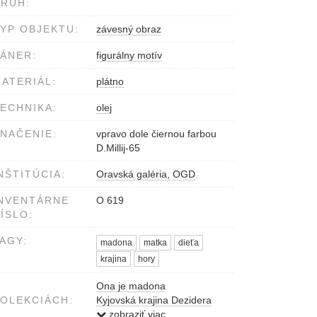
RUH:
YP OBJEKTU:
závesný obraz
ÁNER:
figurálny motív
ATERIÁL:
plátno
ECHNIKA:
olej
NAČENIE:
vpravo dole čiernou farbou
D.Millij-65
NŠTITÚCIA:
Oravská galéria, OGD
NVENTÁRNE
O 619
ÍSLO:
AGY:
madona
matka
dieťa
krajina
hory
Ona je madona
OLEKCIÁCH:
Kyjovská krajina Dezidera
Millyho
zobraziť viac