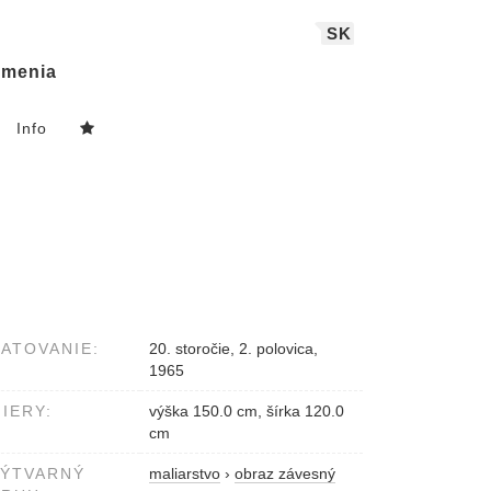
SK
menia
Info
ATOVANIE:
20. storočie, 2. polovica,
1965
IERY:
výška 150.0 cm, šírka 120.0
cm
VÝTVARNÝ
maliarstvo
›
obraz závesný