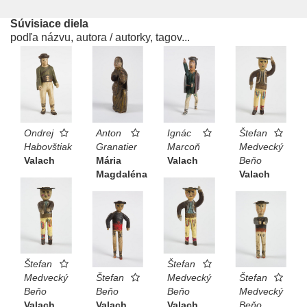
Súvisiace diela
podľa názvu, autora / autorky, tagov...
Ondrej
Anton
Ignác
Štefan
Habovštiak
Granatier
Marcoň
Medvecký
Valach
Mária
Valach
Beňo
Magdaléna
Valach
Štefan
Štefan
Medvecký
Štefan
Medvecký
Štefan
Beňo
Beňo
Beňo
Medvecký
Valach
Valach
Valach
Beňo