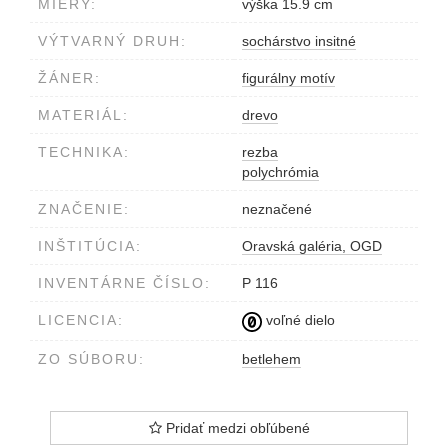
MIERY:
výška 15.9 cm
VÝTVARNÝ DRUH:
sochárstvo insitné
ŽÁNER:
figurálny motív
MATERIÁL:
drevo
TECHNIKA:
rezba
polychrómia
ZNAČENIE:
neznačené
INŠTITÚCIA:
Oravská galéria, OGD
INVENTÁRNE ČÍSLO:
P 116
LICENCIA:
voľné dielo
ZO SÚBORU:
betlehem
Pridať medzi obľúbené