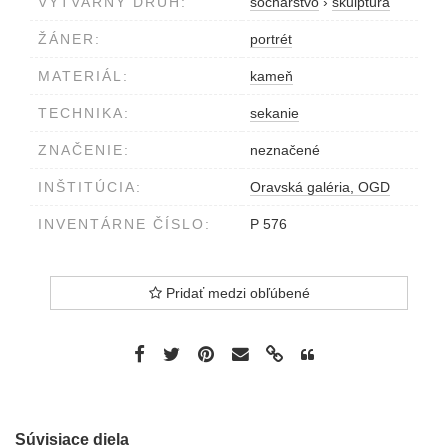
VÝTVARNÝ DRUH:
sochárstvo
›
skulptúra
ŽÁNER:
portrét
MATERIÁL:
kameň
TECHNIKA:
sekanie
ZNAČENIE:
neznačené
INŠTITÚCIA:
Oravská galéria, OGD
INVENTÁRNE ČÍSLO:
P 576
Pridať medzi obľúbené
Súvisiace diela