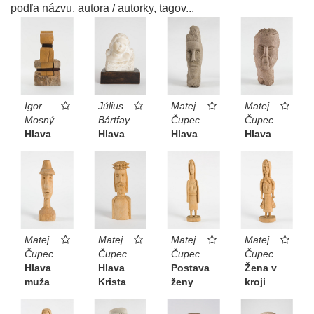
podľa názvu, autora / autorky, tagov...
Igor
Július
Matej
Matej
Mosný
Bártfay
Čupec
Čupec
Hlava
Hlava
Hlava
Hlava
Matej
Matej
Matej
Matej
Čupec
Čupec
Čupec
Čupec
Hlava
Hlava
Postava
Žena v
muža
Krista
ženy
kroji