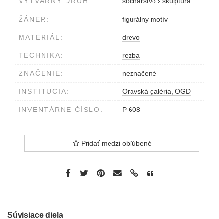
VÝTVARNÝ DRUH:
sochárstvo
›
skulptúra
ŽÁNER:
figurálny motív
MATERIÁL:
drevo
TECHNIKA:
rezba
ZNAČENIE:
neznačené
INŠTITÚCIA:
Oravská galéria, OGD
INVENTÁRNE ČÍSLO:
P 608
Pridať medzi obľúbené
Súvisiace diela