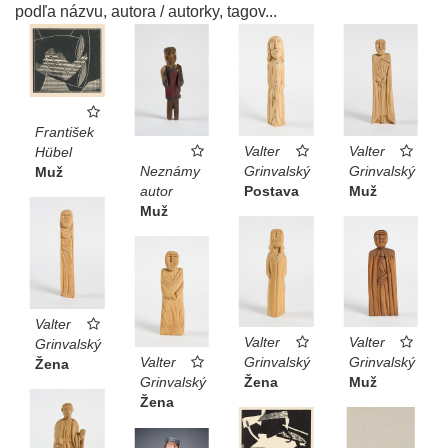
podľa názvu, autora / autorky, tagov...
František
Valter
Valter
Hübel
Neznámy
Grinvalský
Grinvalský
Muž
autor
Postava
Muž
Muž
Valter
Valter
Valter
Grinvalský
Valter
Grinvalský
Grinvalský
Žena
Grinvalský
Žena
Muž
Žena