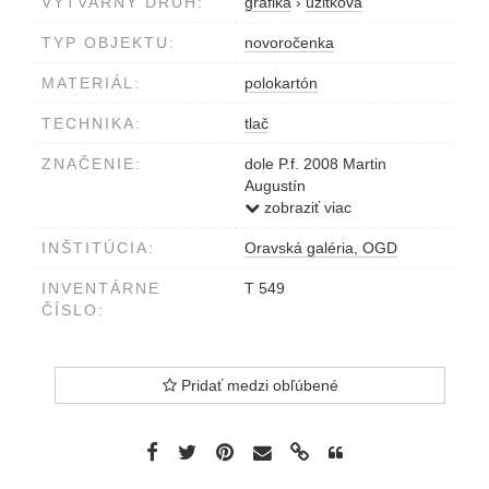
VÝTVARNÝ DRUH:
grafika
›
úžitková
TYP OBJEKTU:
novoročenka
MATERIÁL:
polokartón
TECHNIKA:
tlač
ZNAČENIE:
dole P.f. 2008 Martin
Augustín
ceruzou
zobraziť viac
INŠTITÚCIA:
Oravská galéria, OGD
INVENTÁRNE
T 549
ČÍSLO:
Pridať medzi obľúbené