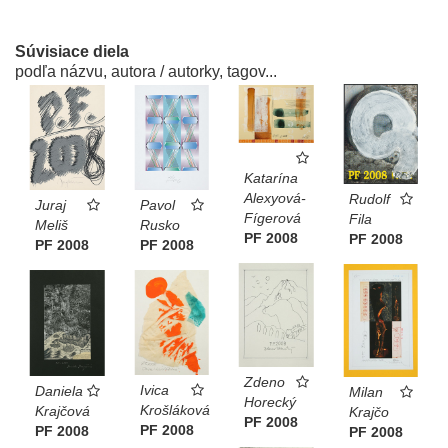
Súvisiace diela
podľa názvu, autora / autorky, tagov...
Katarína
Alexyová-
Rudolf
Juraj
Pavol
Fígerová
Fila
Meliš
Rusko
PF 2008
PF 2008
PF 2008
PF 2008
Zdeno
Ivica
Daniela
Milan
Horecký
Krošláková
Krajčová
Krajčo
PF 2008
PF 2008
PF 2008
PF 2008