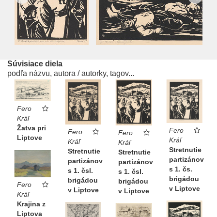
Súvisiace diela
podľa názvu, autora / autorky, tagov...
Fero
Kráľ
Žatva pri
Fero
Fero
Fero
Liptove
Kráľ
Kráľ
Kráľ
Stretnutie
Stretnutie
Stretnutie
partizánov
partizánov
partizánov
s 1. čs.
s 1. čsl.
s 1. čsl.
brigádou
brigádou
brigádou
Fero
v Liptove
v Liptove
v Liptove
Kráľ
Krajina z
Liptova