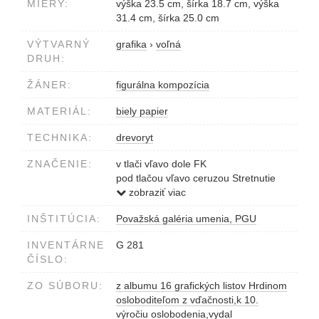
MIERY:
výška 23.5 cm, šírka 18.7 cm, výška
31.4 cm, šírka 25.0 cm
VÝTVARNÝ
grafika
›
voľná
DRUH:
ŽÁNER:
figurálna kompozícia
MATERIÁL:
biely papier
TECHNIKA:
drevoryt
ZNAČENIE:
v tlači vľavo dole FK
pod tlačou vľavo ceruzou Stretnutie
partizánov s 1. čsl.brigádou
zobraziť viac
vpravo Kráľ 55
INŠTITÚCIA:
Považská galéria umenia, PGU
INVENTÁRNE
G 281
ČÍSLO:
ZO SÚBORU:
z albumu 16 grafických listov Hrdinom
osloboditeľom z vďačnosti,k 10.
výročiu oslobodenia,vydal