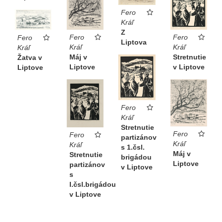
Fero
Kráľ
Z
Fero
Fero
Fero
Liptova
Kráľ
Kráľ
Kráľ
Stretnutie
Máj v
Žatva v
v Liptove
Liptove
Liptove
Fero
Kráľ
Stretnutie
Fero
Fero
partizánov
Kráľ
Kráľ
s 1.čsl.
Máj v
Stretnutie
brigádou
Liptove
partizánov
v Liptove
s
I.čsl.brigádou
v Liptove