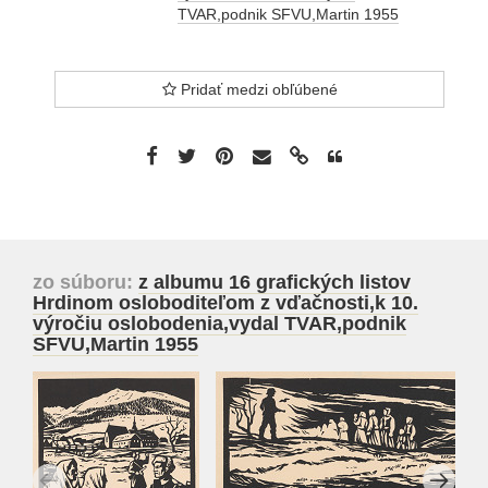
TVAR,podnik SFVU,Martin 1955
Pridať medzi obľúbené
zo súboru:
z albumu 16 grafických listov
Hrdinom osloboditeľom z vďačnosti,k 10.
výročiu oslobodenia,vydal TVAR,podnik
SFVU,Martin 1955