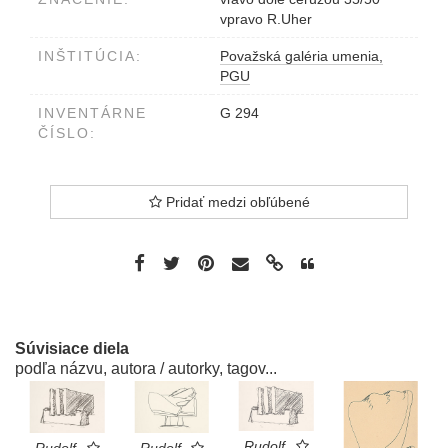
vpravo R.Uher
INŠTITÚCIA:
Považská galéria umenia,
PGU
INVENTÁRNE
G 294
ČÍSLO:
Pridať medzi obľúbené
Súvisiace diela
podľa názvu, autora / autorky, tagov...
Rudolf
Rudolf
Rudolf