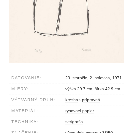
DATOVANIE:
20. storočie, 2. polovica, 1971
MIERY:
výška 29.7 cm, šírka 42.9 cm
VÝTVARNÝ DRUH:
kresba
›
prípravná
MATERIÁL:
rysovací papier
TECHNIKA:
serigrafia
ZNAČENIE:
vľavo dole ceruzou 35/50