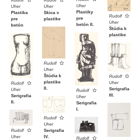
Uher
Uher
Uher
Plastiky
Plastika
Skica v
Rudolf
pre
pre
plastike
Uher
betón II.
betón
Štúdia k
plastike
Rudolf
Uher
Štúdia k
Rudolf
plastike
Uher
Rudolf
II.
Serigrafia
Uher
Rudolf
III.
Serigrafia
Uher
II.
Serigrafia
I.
Rudolf
Uher
Serigrafia
Rudolf
IV.
Uher
Rudolf