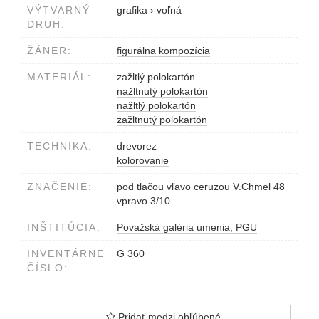
VÝTVARNÝ
grafika
›
voľná
DRUH:
ŽÁNER:
figurálna kompozícia
MATERIÁL:
zažltlý polokartón
nažltnutý polokartón
nažltlý polokartón
zažltnutý polokartón
TECHNIKA:
drevorez
kolorovanie
ZNAČENIE:
pod tlačou vľavo ceruzou V.Chmel 48
vpravo 3/10
INŠTITÚCIA:
Považská galéria umenia, PGU
INVENTÁRNE
G 360
ČÍSLO:
Pridať medzi obľúbené