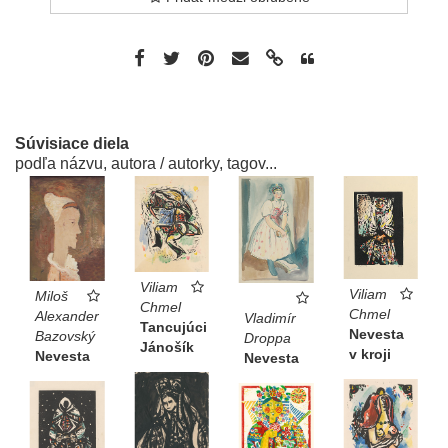
Súvisiace diela
podľa názvu, autora / autorky, tagov...
Viliam
Viliam
Miloš
Chmel
Chmel
Alexander
Vladimír
Tancujúci
Nevesta
Bazovský
Droppa
Jánošík
v kroji
Nevesta
Nevesta