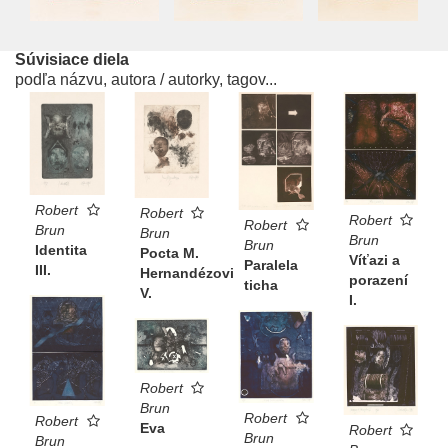
Súvisiace diela
podľa názvu, autora / autorky, tagov...
Robert
Robert
Robert
Robert
Brun
Brun
Brun
Brun
Identita
Pocta M.
Víťazi a
Paralela
III.
Hernandézovi
porazení
ticha
V.
I.
Robert
Brun
Robert
Robert
Eva
Robert
Brun
Brun