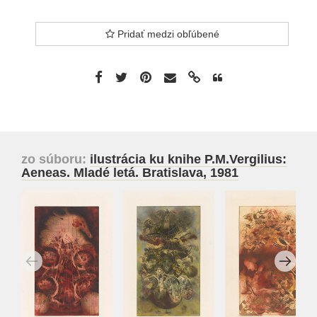
Pridať medzi obľúbené
zo súboru:
ilustrácia ku knihe P.M.Vergilius:
Aeneas. Mladé letá. Bratislava, 1981