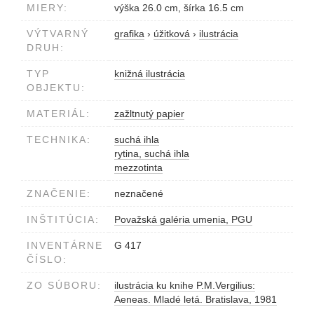
MIERY:
výška 26.0 cm, šírka 16.5 cm
VÝTVARNÝ
grafika
›
úžitková
›
ilustrácia
DRUH:
TYP
knižná ilustrácia
OBJEKTU:
MATERIÁL:
zažltnutý papier
TECHNIKA:
suchá ihla
rytina, suchá ihla
mezzotinta
ZNAČENIE:
neznačené
INŠTITÚCIA:
Považská galéria umenia, PGU
INVENTÁRNE
G 417
ČÍSLO:
ZO SÚBORU:
ilustrácia ku knihe P.M.Vergilius:
Aeneas. Mladé letá. Bratislava, 1981