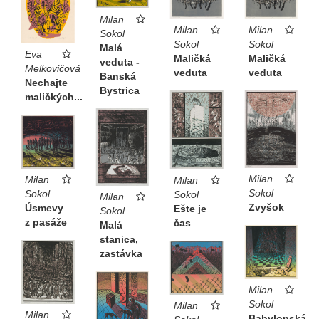
Milan
Milan
Milan
Sokol
Sokol
Sokol
Malá
Eva
Maličká
Maličká
veduta -
Melkovičová
veduta
veduta
Banská
Nechajte
Bystrica
maličkých...
Milan
Milan
Milan
Sokol
Sokol
Sokol
Milan
Zvyšok
Úsmevy
Ešte je
Sokol
z pasáže
čas
Malá
stanica,
zastávka
Milan
Sokol
Milan
Milan
Babylonská