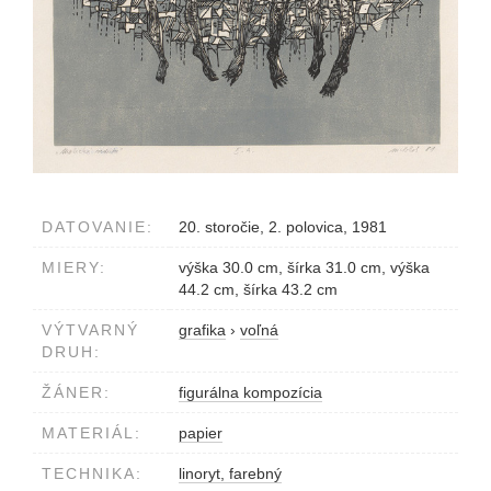
DATOVANIE:
20. storočie, 2. polovica, 1981
MIERY:
výška 30.0 cm, šírka 31.0 cm, výška
44.2 cm, šírka 43.2 cm
VÝTVARNÝ
grafika
›
voľná
DRUH:
ŽÁNER:
figurálna kompozícia
MATERIÁL:
papier
TECHNIKA:
linoryt, farebný