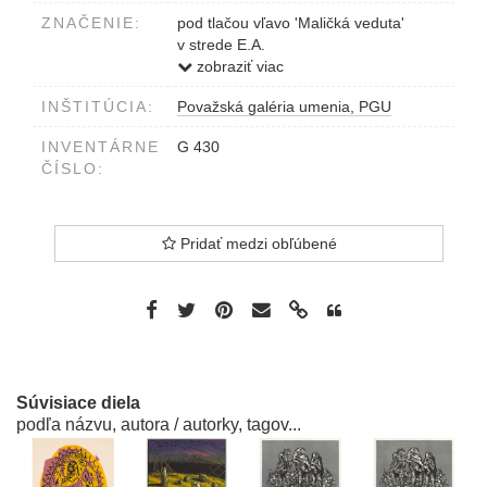
ZNAČENIE:
pod tlačou vľavo 'Maličká veduta'
v strede E.A.
vpravo M.Sokol 81
zobraziť viac
INŠTITÚCIA:
Považská galéria umenia, PGU
INVENTÁRNE
G 430
ČÍSLO:
Pridať medzi obľúbené
Súvisiace diela
podľa názvu, autora / autorky, tagov...