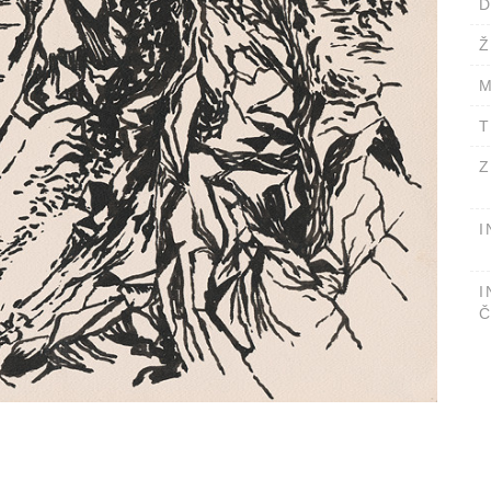
D
Ž
M
T
Z
I
I
Č