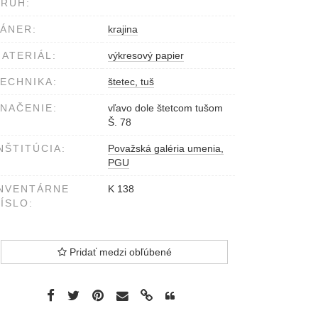
RUH:
ÁNER:
krajina
ATERIÁL:
výkresový papier
ECHNIKA:
štetec, tuš
NAČENIE:
vľavo dole štetcom tušom
Š. 78
NŠTITÚCIA:
Považská galéria umenia,
PGU
NVENTÁRNE
K 138
ÍSLO:
Pridať medzi obľúbené