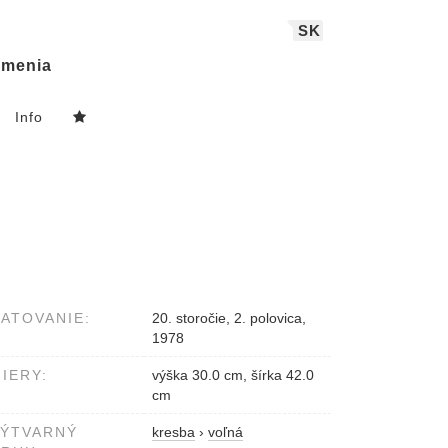
SK
menia
Info
ATOVANIE:
20. storočie, 2. polovica,
1978
IERY:
výška 30.0 cm, šírka 42.0
cm
VÝTVARNÝ
kresba
›
voľná