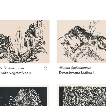
Alžbeta Štollmannová
ta Štollmannová
Devastovaná krajina I.
nóza vegetatívna II.