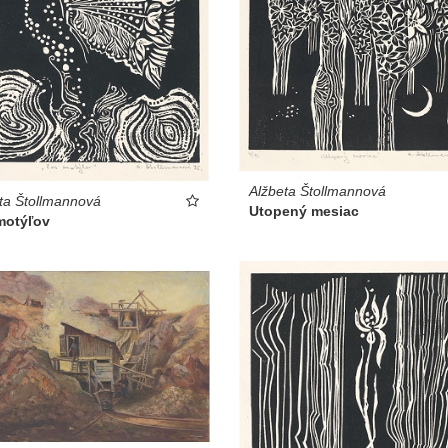
Alžbeta Štollmannová
ta Štollmannová
Utopený mesiac
motýľov