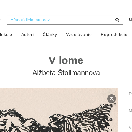
b
u
lekcie
Autori
Články
Vzdelávanie
Reprodukcie
V lome
Alžbeta Štollmannová
D
M