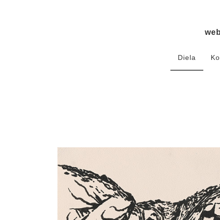
we
Diela
Ko