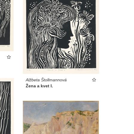
Alžbeta Štollmannová
Žena a kvet I.