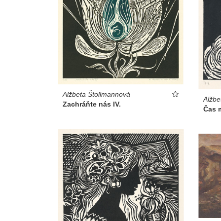
Alžbeta Štollmannová
Alžbe
Zachráňte nás IV.
Čas 