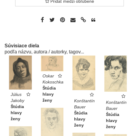
Pridať medzi obľúbené
Súvisiace diela
podľa názvu, autora / autorky, tagov...
Oskar
Kokoschka
Štúdia
hlavy
Július
ženy
Jakoby
Konštantín
Konštantín
Štúdia
Bauer
Bauer
hlavy
Štúdia
Štúdia
ženy
hlavy
hlavy
ženy
ženy