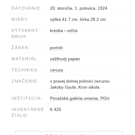
DATOVANIE:
20. storočie, 1. polovica, 1924
MIERY:
výška 41.7 cm, šírka 28.2 cm
VÝTVARNÝ
kresba
›
voľná
DRUH:
ŽÁNER:
portrét
MATERIÁL:
zažltnutý papier
TECHNIKA:
ceruza
ZNAČENIE:
v pravej dolnej polovici ceruzou
Jakoby Gyula ,Kron iskola
INŠTITÚCIA:
Považská galéria umenia, PGU
INVENTÁRNE
K 425
ČÍSLO: