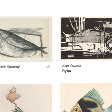
Ivan Štubňa
išek Studený
Ryba