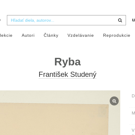
b
u
lekcie
Autori
Články
Vzdelávanie
Reprodukcie
Ryba
František Studený
D
M