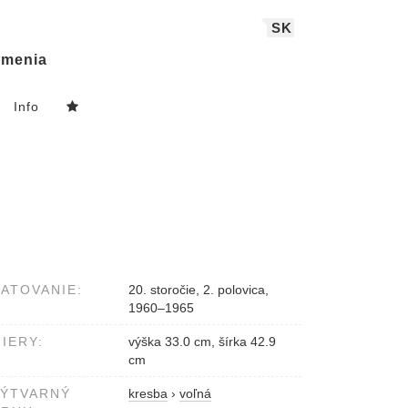
SK
menia
Info
ATOVANIE:
20. storočie, 2. polovica,
1960–1965
IERY:
výška 33.0 cm, šírka 42.9
cm
VÝTVARNÝ
kresba
›
voľná