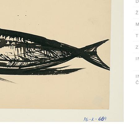
D
Ž
M
T
Z
I
I
Č