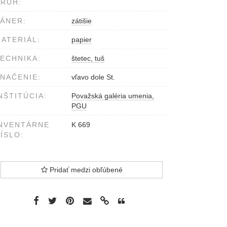
RUH:
ÁNER:
zátišie
ATERIÁL:
papier
ECHNIKA:
štetec, tuš
NAČENIE:
vľavo dole St.
NŠTITÚCIA:
Považská galéria umenia,
PGU
NVENTÁRNE
K 669
ÍSLO:
Pridať medzi obľúbené