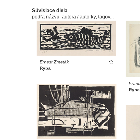
Súvisiace diela
podľa názvu, autora / autorky, tagov...
Ernest Zmeták
Ryba
Frant
Ryba