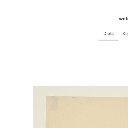
we
Diela
Ko