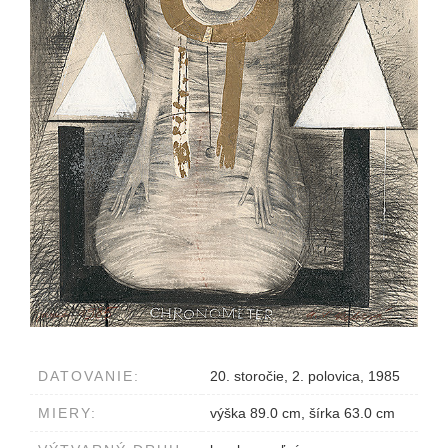
DATOVANIE:
20. storočie, 2. polovica, 1985
MIERY:
výška 89.0 cm, šírka 63.0 cm