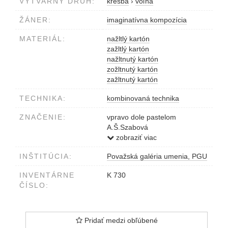
VÝTVARNÝ DRUH:
kresba
›
voľná
ŽÁNER:
imaginatívna kompozícia
MATERIÁL:
nažltlý kartón
zažltlý kartón
nažltnutý kartón
zožltnutý kartón
zažltnutý kartón
TECHNIKA:
kombinovaná technika
ZNAČENIE:
vpravo dole pastelom
A.Š.Szabová
vľavo dole január 1985
zobraziť viac
INŠTITÚCIA:
Považská galéria umenia, PGU
INVENTÁRNE
K 730
ČÍSLO:
Pridať medzi obľúbené