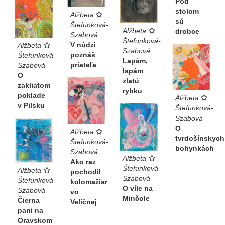
Pod
stolom
Alžbeta
sú
Štefunková-
Alžbeta
drobce
Szabová
Štefunková-
V núdzi
Alžbeta
Szabová
poznáš
Štefunková-
Lapám,
priateľa
Szabová
lapám
O
zlatú
zakliatom
rybku
poklade
Alžbeta
v Pilsku
Štefunková-
Szabová
O
Alžbeta
tvrdošínskych
Štefunková-
bohynkách
Szabová
Alžbeta
Ako raz
Štefunková-
Alžbeta
pochodil
Szabová
Štefunková-
kolomažiar
O víle na
Szabová
vo
Minčole
Čierna
Veličnej
pani na
Oravskom