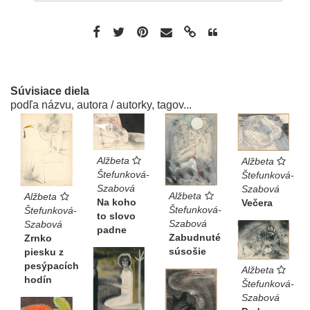
Súvisiace diela
podľa názvu, autora / autorky, tagov...
Alžbeta
Alžbeta
Štefunková-
Štefunková-
Szabová
Szabová
Alžbeta
Alžbeta
Na koho
Večera
Štefunková-
Štefunková-
to slovo
Szabová
Szabová
padne
Zabudnuté
Zrnko
súsošie
piesku z
pesýpacích
Alžbeta
hodín
Štefunková-
Szabová