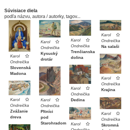
Súvisiace diela
podľa názvu, autora / autorky, tagov...
Karol
Karol
Ondreička
Karol
Ondreička
Na salaši
Ondreička
Trenčianska
Kysucký
Karol
dolina
drotár
Ondreička
Slovenská
Madona
Karol
Ondreička
Karol
Krajina
Ondreička
Karol
Karol
Dedina
Ondreička
Ondreička
Zvážanie
Pltníci
Karol
dreva
pod
Ondreička
Starohradom
Karol
Skromná
Ondreička