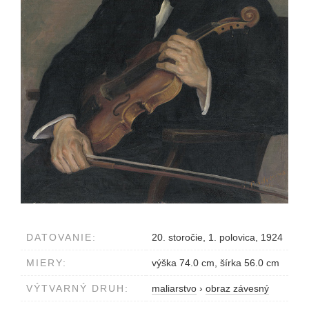
DATOVANIE:
20. storočie, 1. polovica, 1924
MIERY:
výška 74.0 cm, šírka 56.0 cm
VÝTVARNÝ DRUH:
maliarstvo
›
obraz závesný