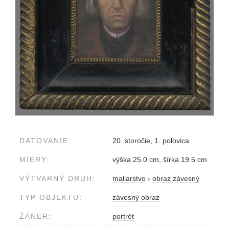
DATOVANIE:
20. storočie, 1. polovica
MIERY:
výška 25.0 cm, šírka 19.5 cm
VÝTVARNÝ DRUH:
maliarstvo
›
obraz závesný
TYP OBJEKTU:
závesný obraz
ŽÁNER:
portrét