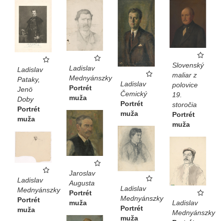
Slovenský
Ladislav
Ladislav
maliar z
Mednyánszky
Pataky,
Ladislav
polovice
Portrét
Jenö
Čemický
19.
muža
Doby
Portrét
storočia
Portrét
muža
Portrét
muža
muža
Jaroslav
Ladislav
Augusta
Ladislav
Mednyánszky
Portrét
Mednyánszky
Portrét
muža
Ladislav
Portrét
muža
Mednyánszky
muža