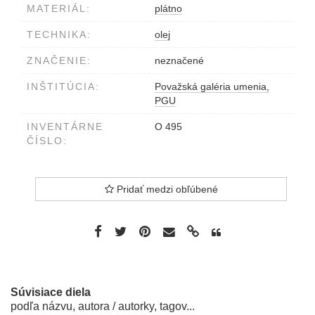
MATERIÁL:
plátno
TECHNIKA:
olej
ZNAČENIE:
neznačené
INŠTITÚCIA:
Považská galéria umenia,
PGU
INVENTÁRNE
O 495
ČÍSLO:
Pridať medzi obľúbené
Súvisiace diela
podľa názvu, autora / autorky, tagov...