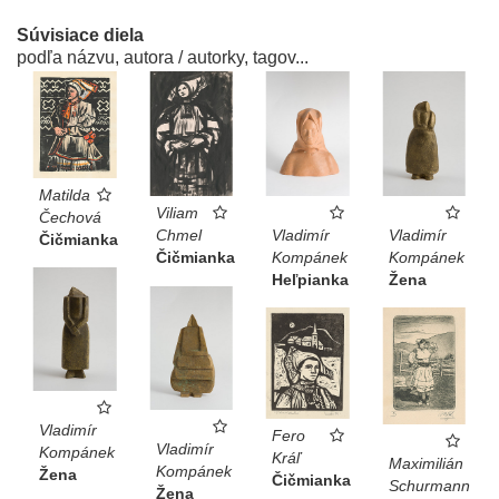
Súvisiace diela
podľa názvu, autora / autorky, tagov...
Matilda
Viliam
Čechová
Vladimír
Vladimír
Chmel
Čičmianka
Kompánek
Kompánek
Čičmianka
Heľpianka
Žena
Vladimír
Fero
Vladimír
Kompánek
Kráľ
Maximilián
Kompánek
Žena
Čičmianka
Schurmann
Žena