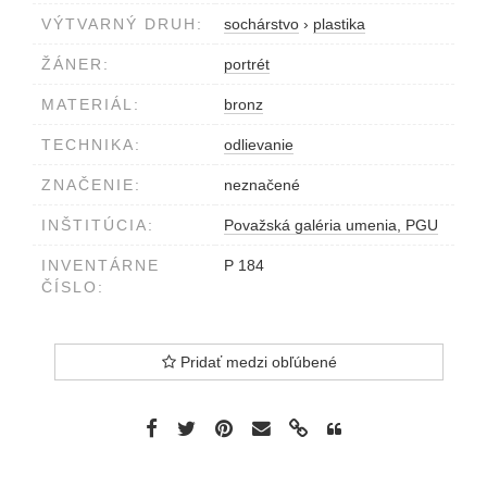
VÝTVARNÝ DRUH:
sochárstvo
›
plastika
ŽÁNER:
portrét
MATERIÁL:
bronz
TECHNIKA:
odlievanie
ZNAČENIE:
neznačené
INŠTITÚCIA:
Považská galéria umenia, PGU
INVENTÁRNE
P 184
ČÍSLO:
Pridať medzi obľúbené