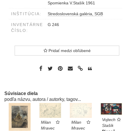
Spomienka V.Stašík 1961
INŠTITÚCIA:
Stredoslovenská galéria, SGB
INVENTÁRNE
G 246
ČÍSLO:
Pridať medzi obľúbené
Súvisiace diela
podľa názvu, autora / autorky, tagov...
Vojtech
Milan
Milan
Stašík
Mravec
Mravec