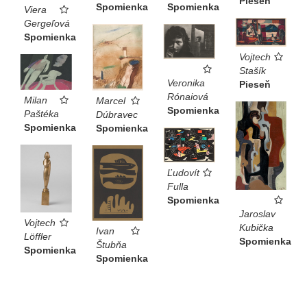
Pieseň
Spomienka
Spomienka
Viera
Gergeľová
Spomienka
Vojtech
Stašík
Veronika
Pieseň
Rónaiová
Milan
Marcel
Spomienka
Paštéka
Dúbravec
Spomienka
Spomienka
Ľudovít
Fulla
Spomienka
Jaroslav
Vojtech
Kubička
Ivan
Löffler
Spomienka
Štubňa
Spomienka
Spomienka