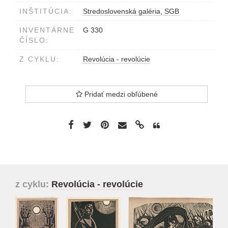
INŠTITÚCIA:
Stredoslovenská galéria, SGB
INVENTÁRNE
G 330
ČÍSLO:
Z CYKLU:
Revolúcia - revolúcie
Pridať medzi obľúbené
z cyklu:
Revolúcia - revolúcie