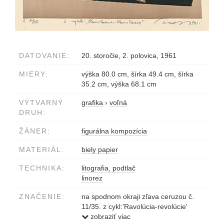
DATOVANIE:
20. storočie, 2. polovica, 1961
MIERY:
výška 80.0 cm, šírka 49.4 cm, šírka
35.2 cm, výška 68.1 cm
VÝTVARNÝ
grafika
›
voľná
DRUH:
ŽÁNER:
figurálna kompozícia
MATERIÁL:
biely papier
TECHNIKA:
litografia, podtlač
linorez
ZNAČENIE:
na spodnom okraji zľava ceruzou č.
11/35. z cykl:'Ravolúcia-revolúcie'
vpravo Szabó 1961.
zobraziť viac