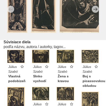
Súvisiace diela
podľa názvu, autora / autorky, tagov...
Július
Július
Július
Július
Szabó
Szabó
Szabó
Szabó
Žena s
Boj s
Slnko
Vlastná
kravou
picassovskou
vychodí
podobizeň
obludou
Július
Július