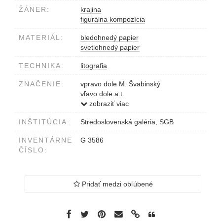
ŽÁNER:
krajina
figurálna kompozícia
MATERIÁL:
bledohnedý papier
svetlohnedý papier
TECHNIKA:
litografia
ZNAČENIE:
vpravo dole M. Švabinský
vľavo dole a.t.
v strede dole č.338 Pasoucí se
zobraziť viac
koní����ci, lito 1932
INŠTITÚCIA:
Stredoslovenská galéria, SGB
INVENTÁRNE
G 3586
ČÍSLO:
Pridať medzi obľúbené