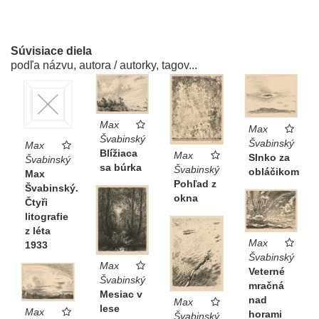
Súvisiace diela
podľa názvu, autora / autorky, tagov...
Max
Max
Švabinský
Švabinský
Max
Blížiaca
Max
Slnko za
Švabinský
sa búrka
Švabinský
obláčikom
Max
Pohľad z
Švabinský.
okna
Čtyři
litografie
z léta
Max
1933
Švabinský
Max
Veterné
Švabinský
mračná
Mesiac v
nad
Max
lese
Max
horami
Švabinský