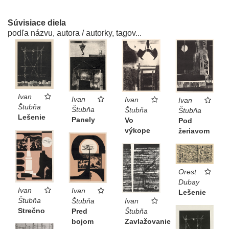
Súvisiace diela
podľa názvu, autora / autorky, tagov...
Ivan
Ivan
Ivan
Ivan
Štubňa
Štubňa
Štubňa
Štubňa
Lešenie
Panely
Vo
Pod
výkope
žeriavom
Orest
Dubay
Ivan
Ivan
Lešenie
Štubňa
Štubňa
Ivan
Strečno
Pred
Štubňa
bojom
Zavlažovanie