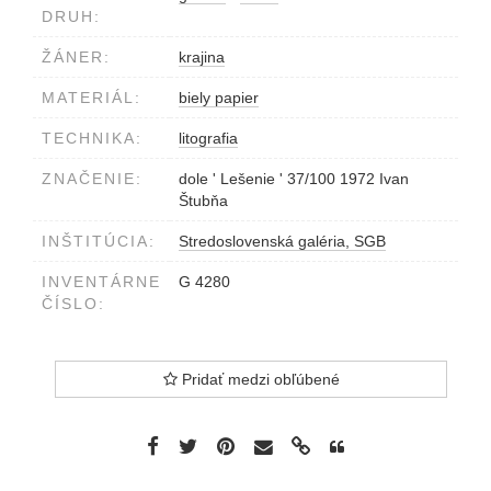
DRUH:
ŽÁNER:
krajina
MATERIÁL:
biely papier
TECHNIKA:
litografia
ZNAČENIE:
dole ' Lešenie ' 37/100 1972 Ivan
Štubňa
INŠTITÚCIA:
Stredoslovenská galéria, SGB
INVENTÁRNE
G 4280
ČÍSLO:
Pridať medzi obľúbené