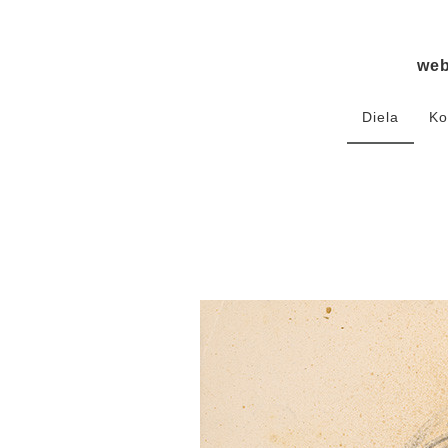
we
Diela
Ko