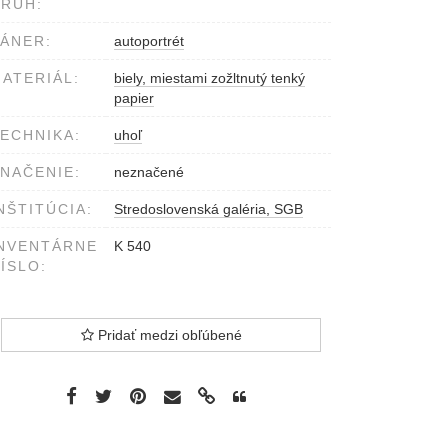
RUH:
ÁNER:
autoportrét
ATERIÁL:
biely, miestami zožltnutý tenký
papier
ECHNIKA:
uhoľ
NAČENIE:
neznačené
NŠTITÚCIA:
Stredoslovenská galéria, SGB
NVENTÁRNE
K 540
ÍSLO:
Pridať medzi obľúbené