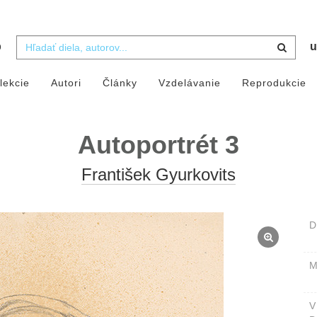
b
u
lekcie
Autori
Články
Vzdelávanie
Reprodukcie
Autoportrét 3
František Gyurkovits
D
M