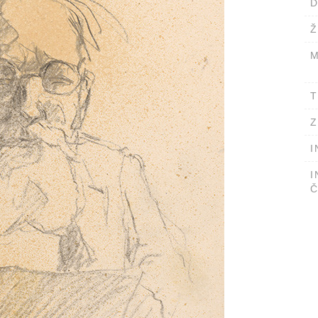
D
Ž
M
T
Z
I
I
Č