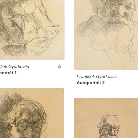
išek Gyurkovits
ortrét 1
František Gyurkovits
Autoportrét 2