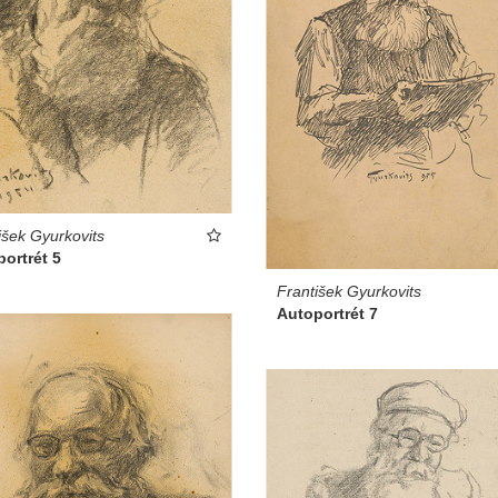
išek Gyurkovits
ortrét 5
František Gyurkovits
Autoportrét 7