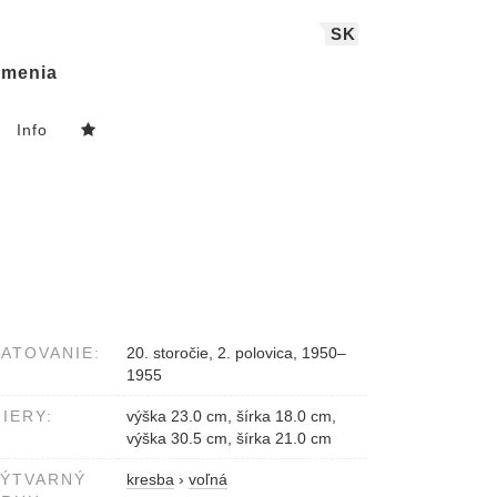
SK
menia
Info
ATOVANIE:
20. storočie, 2. polovica, 1950–
1955
IERY:
výška 23.0 cm, šírka 18.0 cm,
výška 30.5 cm, šírka 21.0 cm
VÝTVARNÝ
kresba
›
voľná