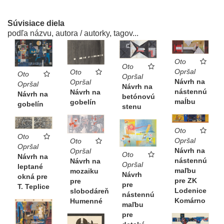
Súvisiace diela
podľa názvu, autora / autorky, tagov...
Oto
Oto
Opršal
Oto
Oto
Opršal
Návrh na
Opršal
Opršal
Návrh na
nástennú
Návrh na
Návrh na
betónovú
maĺbu
gobelín
gobelín
stenu
Oto
Oto
Opršal
Oto
Opršal
Návrh na
Opršal
Oto
Návrh na
nástennú
Návrh na
Opršal
leptané
maľbu
mozaiku
Návrh
okná pre
pre ZK
pre
pre
T. Teplice
Lodenice
slobodáreň
nástennú
Komárno
Humenné
maľbu
pre