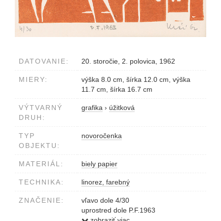
DATOVANIE:
20. storočie, 2. polovica, 1962
MIERY:
výška 8.0 cm, šírka 12.0 cm, výška
11.7 cm, šírka 16.7 cm
VÝTVARNÝ
grafika
›
úžitková
DRUH:
TYP
novoročenka
OBJEKTU:
MATERIÁL:
biely papier
TECHNIKA:
linorez, farebný
ZNAČENIE:
vľavo dole 4/30
uprostred dole P.F.1963
vpravo dole Kráľ 62
zobraziť viac